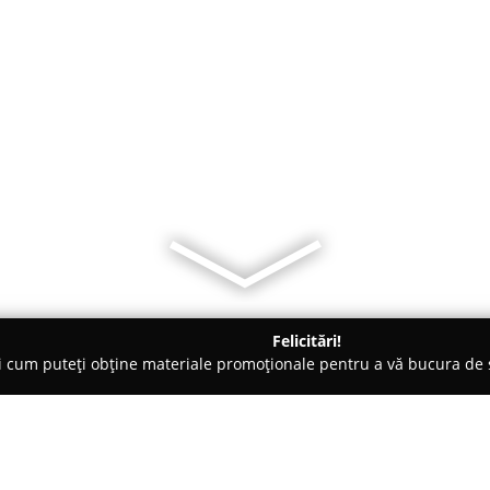
Felicitări!
ți cum puteți obține materiale promoționale pentru a vă bucura d
- Constanţa
L&N NICK