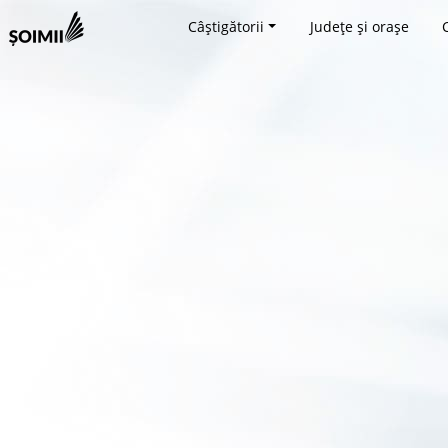
Câștigătorii
Județe și orașe