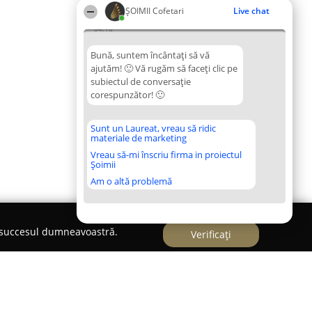
ȘOIMII Cofetari
Live chat
04:18
Bună, suntem încântați să vă
ajutăm! 🙂 Vă rugăm să faceți clic pe
subiectul de conversație
corespunzător! 🙂
Sunt un Laureat, vreau să ridic
materiale de marketing
Vreau să-mi înscriu firma in proiectul
Șoimii
Am o altă problemă
e succesul dumneavoastră.
Verificați