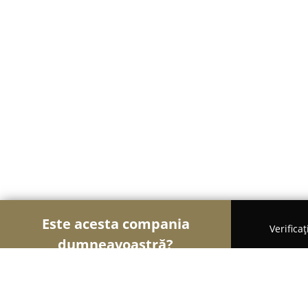
Este acesta compania
Verifica
dumneavoastră?
Șoimii Cofetari
Cofetării, Ciocolaterii, Gelaterii 