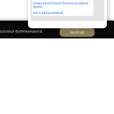
Vreau să-mi înscriu firma in proiectul
Șoimii
Am o altă problemă
e succesul dumneavoastră.
Verificați
, pe Calea Moșilor 205,
LiLu • Fine Desserts
este
cție pentru pasionații de deserturi rafinate.
ză prin angajamentul față de realizarea unor
 prin gust, cât și prin aspect, făcând din fiecare
 memorabilă.