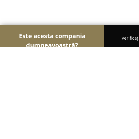
Este acesta compania
Verifica
dumneavoastră?
Șoimii Cofetari
Cofetării, Ciocolaterii, Gelaterii -
LiLu • Fine Desserts
9.2
(51)