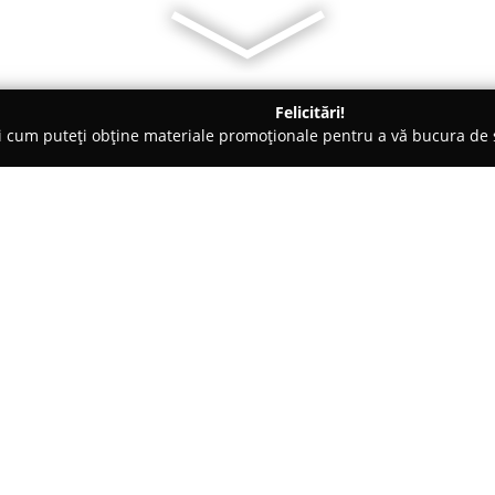
Felicitări!
ți cum puteți obține materiale promoționale pentru a vă bucura d
 Bucureşti
LiLu • Fine Desserts
Despre companie:
Amplasată central în București
recunoscută ca un punct de atra
Această cofetărie se evidenția
dulciuri care impresionează atât
Arată mai multe >>
eveniment o experiență dulce