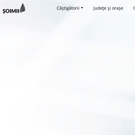
Câștigătorii
Județe și orașe