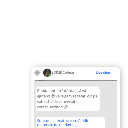
ȘOIMII Cofetari
Live chat
16:21
Bună, suntem încântați să vă
ajutăm! 🙂 Vă rugăm să faceți clic pe
subiectul de conversație
corespunzător! 🙂
Sunt un Laureat, vreau să ridic
materiale de marketing