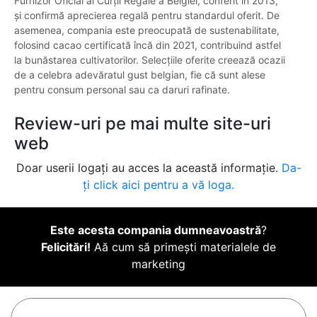
Furnizor Oficial al Curții Regale a Belgiei, conferit în 2013,
și confirmă aprecierea regală pentru standardul oferit. De
asemenea, compania este preocupată de sustenabilitate,
folosind cacao certificată încă din 2021, contribuind astfel
la bunăstarea cultivatorilor. Selecțiile oferite creează ocazii
de a celebra adevăratul gust belgian, fie că sunt alese
pentru consum personal sau ca daruri rafinate.
Review-uri pe mai multe site-uri
web
Doar userii logați au acces la această informație.
Da-
ți click aici pentru a vă loga.
Este acesta compania dumneavoastră
?
Felicitări!
Aă cum să primești materialele de
marketing