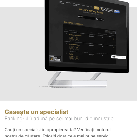
Gasește un specialist
Ranking-ul îi adună pe cei mai buni din industrie
Cauți un specialist in apropierea ta? Verificați motorul
nostru de căutare. Folosiți doar cele mai bune servicii!