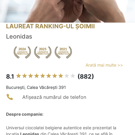
LAUREAT RANKING-UL ȘOIMII
Leonidas
Arată mai multe >>
8.1
(882)
Bucureşti, Calea Văcărești 391
Afișează numărul de telefon
Despre companie:
Universul ciocolatei belgiene autentice este prezentat la
locația
Leonidas
din Calea Văcărești 391, ce se află în