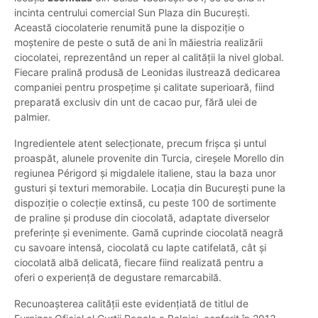
incinta centrului comercial Sun Plaza din București.
Această ciocolaterie renumită pune la dispoziție o
moștenire de peste o sută de ani în măiestria realizării
ciocolatei, reprezentând un reper al calității la nivel global.
Fiecare pralină produsă de Leonidas ilustrează dedicarea
companiei pentru prospețime și calitate superioară, fiind
preparată exclusiv din unt de cacao pur, fără ulei de
palmier.
Ingredientele atent selecționate, precum frișca și untul
proaspăt, alunele provenite din Turcia, cireșele Morello din
regiunea Périgord și migdalele italiene, stau la baza unor
gusturi și texturi memorabile. Locația din București pune la
dispoziție o colecție extinsă, cu peste 100 de sortimente
de praline și produse din ciocolată, adaptate diverselor
preferințe și evenimente. Gamă cuprinde ciocolată neagră
cu savoare intensă, ciocolată cu lapte catifelată, cât și
ciocolată albă delicată, fiecare fiind realizată pentru a
oferi o experiență de degustare remarcabilă.
Recunoașterea calității este evidențiată de titlul de