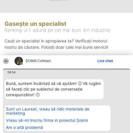
Gasește un specialist
Ranking-ul îi adună pe cei mai buni din industrie
Cauți un specialist in apropierea ta? Verificați motorul
nostru de căutare. Folosiți doar cele mai bune servicii!
ȘOIMII Cofetari
Live chat
Căutare
08:54
Bună, suntem încântați să vă ajutăm! 🙂 Vă rugăm
să faceți clic pe subiectul de conversație
corespunzător! 🙂
Sunt un Laureat, vreau să ridic materiale de
Organizator Ranking
Plebiscyt
Contact
marketing
BRIGHT SOLUTIONS BR SRL
Câștigătorii
Contact
Aleea Timisul De Sus 2 Bl. A30
Lista Tuturor
Vreau să-mi înscriu firma in proiectul Șoimii
Sc. A Et. 4 Ap. 13 Cod 061952
Laureaților
Am o altă problemă
București
Reguli
CUI 36737675
Statut