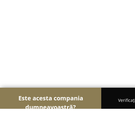
Este acesta compania
Verifica
dumneavoastră?
Șoimii Cofetari
Cofetării, Ciocolaterii, Gelaterii -