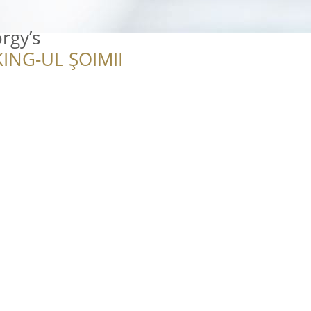
rgy’s
ING-UL ȘOIMII