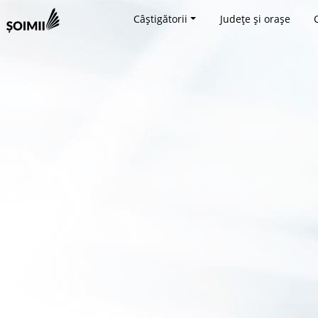
Câștigătorii
Județe și orașe