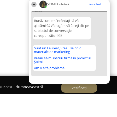
ȘOIMII Cofetari
Live chat
21:05
Bună, suntem încântați să vă
ajutăm! 🙂 Vă rugăm să faceți clic pe
subiectul de conversație
corespunzător! 🙂
Sunt un Laureat, vreau să ridic
materiale de marketing
Vreau să-mi înscriu firma in proiectul
Șoimii
Am o altă problemă
e succesul dumneavoastră.
Verificați