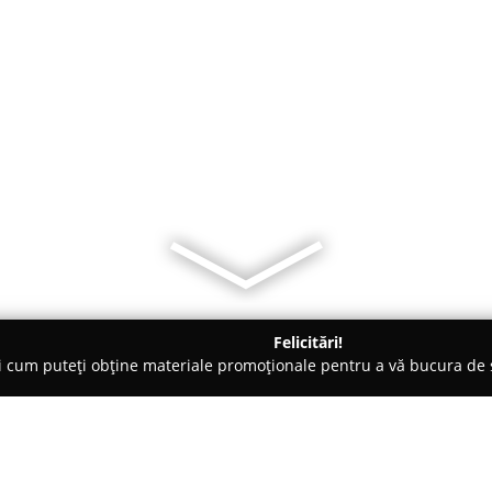
Felicitări!
ți cum puteți obține materiale promoționale pentru a vă bucura d
 Bucureşti
Cofetăriile Georgy’s