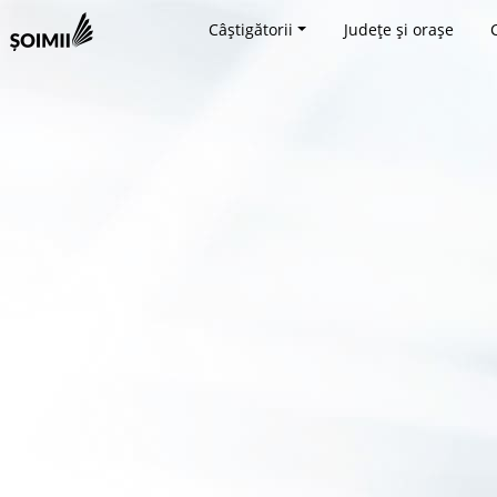
Câștigătorii
Județe și orașe