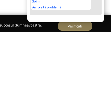
Șoimii
Am o altă problemă
e succesul dumneavoastră.
Verificați
oscută pentru autenticitatea tradiției italiene,
izanale cu un gust distinctiv. Întemeiată în anul
 a început în Rimini, Italia, iar numele său evocă
timpului, rețetele originale au fost menținute cu
or a rămas la standarde foarte ridicate, reflectând