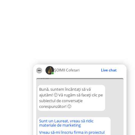
ȘOIMII Cofetari
Live chat
09:38
Bună, suntem încântați să vă
ajutăm! 🙂 Vă rugăm să faceți clic pe
subiectul de conversație
corespunzător! 🙂
Sunt un Laureat, vreau să ridic
materiale de marketing
Vreau să-mi înscriu firma in proiectul