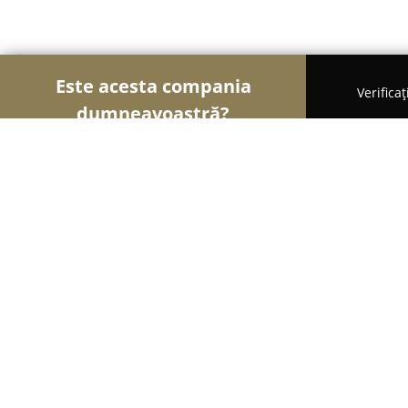
Este acesta compania
Verifica
dumneavoastră?
Șoimii Cofetari
Cofetării, Ciocolaterii, Gelaterii -
Gelateria La Romana
8.8
(245)