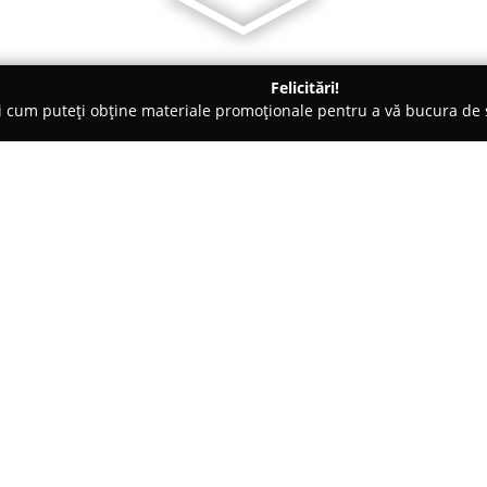
Felicitări!
ți cum puteți obține materiale promoționale pentru a vă bucura d
 Braşov
Gelateria La Romana
Despre companie:
Gelateria La Romana
este recun
aducând în Brașov deserturi art
1947, povestea acestei gelaterii
fiica fondatorului. De-a lungul 
Arată mai multe >>
grijă, iar selecția ingredientel
pasiunea pentru calitate.