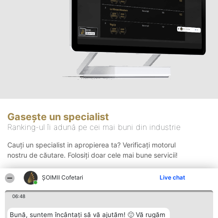
Gasește un specialist
Ranking-ul îi adună pe cei mai buni din industrie
Cauți un specialist in apropierea ta? Verificați motorul
nostru de căutare. Folosiți doar cele mai bune servicii!
ȘOIMII Cofetari
Live chat
Căutare
06:48
Bună, suntem încântați să vă ajutăm! 🙂 Vă rugăm