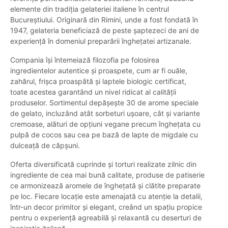
elemente din tradiția gelateriei italiene în centrul
Bucureștiului. Originară din Rimini, unde a fost fondată în
1947, gelateria beneficiază de peste șaptezeci de ani de
experiență în domeniul preparării înghețatei artizanale.
Compania își întemeiază filozofia pe folosirea
ingredientelor autentice și proaspete, cum ar fi ouăle,
zahărul, frișca proaspătă și laptele biologic certificat,
toate acestea garantând un nivel ridicat al calității
produselor. Sortimentul depășește 30 de arome speciale
de gelato, incluzând atât sorbeturi ușoare, cât și variante
cremoase, alături de opțiuni vegane precum înghețata cu
pulpă de cocos sau cea pe bază de lapte de migdale cu
dulceață de căpșuni.
Oferta diversificată cuprinde și torturi realizate zilnic din
ingrediente de cea mai bună calitate, produse de patiserie
ce armonizează aromele de înghețată și clătite preparate
pe loc. Fiecare locație este amenajată cu atenție la detalii,
într-un decor primitor și elegant, creând un spațiu propice
pentru o experiență agreabilă și relaxantă cu deserturi de