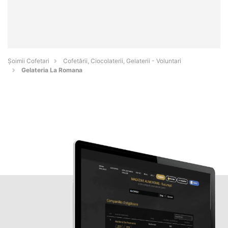
Șoimii Cofetari
Cofetării, Ciocolaterii, Gelaterii - Voluntari
Gelateria La Romana