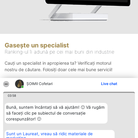
Gasește un specialist
Ranking-ul îi adună pe cei mai buni din industrie
Cauți un specialist in apropierea ta? Verificați motorul
nostru de căutare. Folosiți doar cele mai bune servicii!
ȘOIMII Cofetari
Live chat
Căutare
03:58
Bună, suntem încântați să vă ajutăm! 🙂 Vă rugăm
să faceți clic pe subiectul de conversație
corespunzător! 🙂
Sunt un Laureat, vreau să ridic materiale de
Organizator Ranking
Plebiscyt
Contact