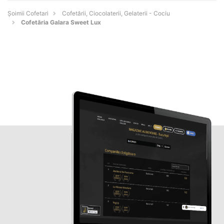
Șoimii Cofetari
Cofetării, Ciocolaterii, Gelaterii - Cociu
Cofetăria Galara Sweet Lux