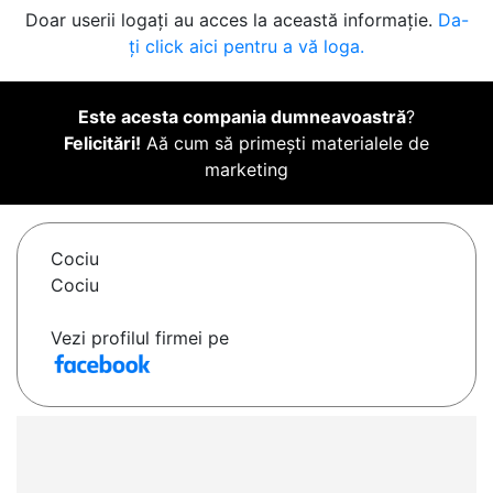
Doar userii logați au acces la această informație.
Da-
ți click aici pentru a vă loga.
Este acesta compania dumneavoastră
?
Felicitări!
Aă cum să primești materialele de
marketing
Cociu
Cociu
Vezi profilul firmei pe