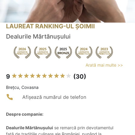
LAUREAT RANKING-UL ȘOIMII
Dealurile Mărtănuşului
Arată mai multe >>
9
(30)
Breţcu, Covasna
Afișează numărul de telefon
Despre companie:
Dealurile Mărtănuşului
se remarcă prin devotamentul
față de tradițiile culinare ale României, punând la