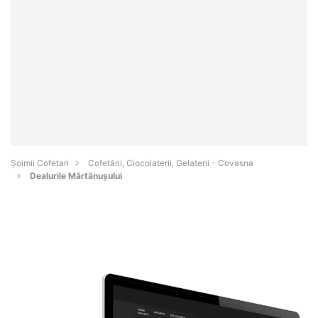
Șoimii Cofetari
Cofetării, Ciocolaterii, Gelaterii - Covasna
Dealurile Mărtănuşului