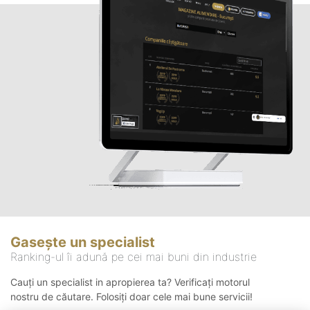
Gasește un specialist
Ranking-ul îi adună pe cei mai buni din industrie
Cauți un specialist in apropierea ta? Verificați motorul
nostru de căutare. Folosiți doar cele mai bune servicii!