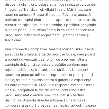
dispoziția clienților produse autentice realizate cu atenție
în regiunea Transilvaniei. Aflată în satul Mărtănuș, care
aparține comunei Brețcu din județul Covasna, această
entitate se inspiră dintr-un areal apreciat pentru aerul său
curat și peisajele naturale deosebite. Specificul geografic
al zonei joacă un rol semnificativ în calitatea deosebită a
produselor, reflectând angajamentul pentru natural și
tradițional.
Prin intermediul companiei Dealurile Mărtănuşului, clienții
au acces la o paletă largă de produse locale, care poartă
amprenta diversității gastronomice a regiunii. Oferta
cuprinde dulciuri și conserve pregătite conform unor
rețete tradiționale, transmise din străbuni. Un accent
aparte se pune pe utilizarea ingredientelor proaspete și
locale, selectate riguros pentru a garanta o experiență
culinară remarcabilă. Producția respectă metode clasice,
inclusiv pregătirea la foc de lemne, conferind astfel
produselor atât o aromă specifică, cât și o textură
distinctivă. Această direcție artizanală diferențiază
compania și asigură prospețimea fiecărui articol. Întreaga