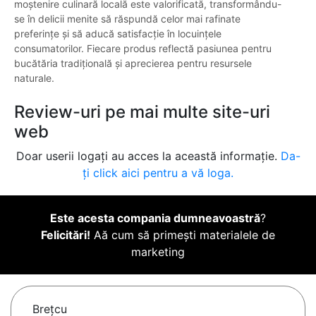
moștenire culinară locală este valorificată, transformându-
se în delicii menite să răspundă celor mai rafinate
preferințe și să aducă satisfacție în locuințele
consumatorilor. Fiecare produs reflectă pasiunea pentru
bucătăria tradițională și aprecierea pentru resursele
naturale.
Review-uri pe mai multe site-uri
web
Doar userii logați au acces la această informație.
Da-
ți click aici pentru a vă loga.
Este acesta compania dumneavoastră
?
Felicitări!
Aă cum să primești materialele de
marketing
Breţcu