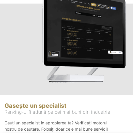
Gasește un specialist
Ranking-ul îi adună pe cei mai buni din industrie
Cauți un specialist in apropierea ta? Verificați motorul
nostru de căutare. Folosiți doar cele mai bune servicii!