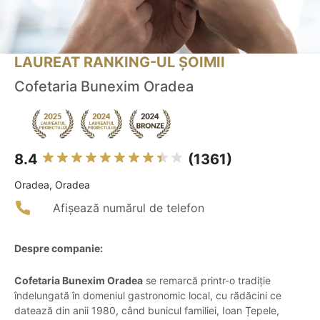
LAUREAT RANKING-UL ȘOIMII
Cofetaria Bunexim Oradea
8.4
(1361)
Oradea, Oradea
Afișează numărul de telefon
Despre companie:
Cofetaria Bunexim Oradea
se remarcă printr-o tradiție
îndelungată în domeniul gastronomic local, cu rădăcini ce
datează din anii 1980, când bunicul familiei, Ioan Țepele,