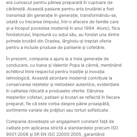
era cunoscut pentru pâinea preparată în cuptoare de
cărămidă. Această pasiune pentru arta brutăriei a fost
transmisă din generație în generație, transformându-se,
odată cu trecerea timpului, într-o afacere de familie care
și-a început povestea modernă în anul 1994. Atunci, fiica
fondatorului, împreună cu soțul său, au fondat una dintre
primele brutării din Oradea, lărgindu-și treptat oferta
pentru a include produse de patiserie și cofetărie.
În prezent, compania a ajuns la a treia generație de
conducere, cu Ioana și Valentin Popa la cârmă, menținând
echilibrul între respectul pentru tradiție și inovația
tehnologică. Această abordare modernă contribuie la
conservarea rețetelor și metodelor autentice, evidențiate
în calitatea ridicată a produselor oferite. Dăruirea
meșterilor cofetari, patiseri și brutari se reflectă în fiecare
preparat, fie că este vorba despre pâine proaspătă,
sortimente variate de prăjituri sau torturi sofisticate.
Compania dovedește un angajament constant față de
calitate prin aplicarea strictă a standardelor precum ISO
9001:2008 și SR EN ISO 22000:2005, garantând