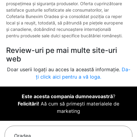
prospețimea și siguranța produselor. Oferta cuprinzătoare
satisface gusturile sofisticate ale consumatorilor, iar
Cofetaria Bunexim Oradea și-a consolidat poziția ca reper
local și a reușit, totodată, să pătrundă pe piețele europene
și canadiene, dobândind recunoaștere internațională
pentru produsele sale dulci specifice bucătăriei românești.
Review-uri pe mai multe site-uri
web
Doar userii logați au acces la această informație.
Da-
ți click aici pentru a vă loga.
Este acesta compania dumneavoastră
?
Felicitări!
Aă cum să primești materialele de
marketing
Oradea