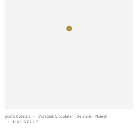
Șoimii Cofetari
Cofetării, Ciocolaterii, Gelaterii - Ploieşti
D U L C E L L E