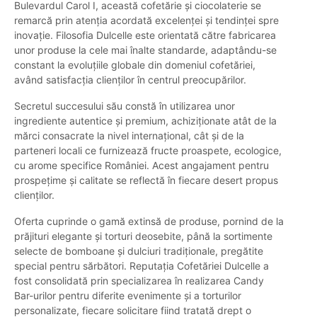
Bulevardul Carol I, această cofetărie și ciocolaterie se
remarcă prin atenția acordată excelenței și tendinței spre
inovație. Filosofia Dulcelle este orientată către fabricarea
unor produse la cele mai înalte standarde, adaptându-se
constant la evoluțiile globale din domeniul cofetăriei,
având satisfacția clienților în centrul preocupărilor.
Secretul succesului său constă în utilizarea unor
ingrediente autentice și premium, achiziționate atât de la
mărci consacrate la nivel internațional, cât și de la
parteneri locali ce furnizează fructe proaspete, ecologice,
cu arome specifice României. Acest angajament pentru
prospețime și calitate se reflectă în fiecare desert propus
clienților.
Oferta cuprinde o gamă extinsă de produse, pornind de la
prăjituri elegante și torturi deosebite, până la sortimente
selecte de bomboane și dulciuri tradiționale, pregătite
special pentru sărbători. Reputația Cofetăriei Dulcelle a
fost consolidată prin specializarea în realizarea Candy
Bar-urilor pentru diferite evenimente și a torturilor
personalizate, fiecare solicitare fiind tratată drept o