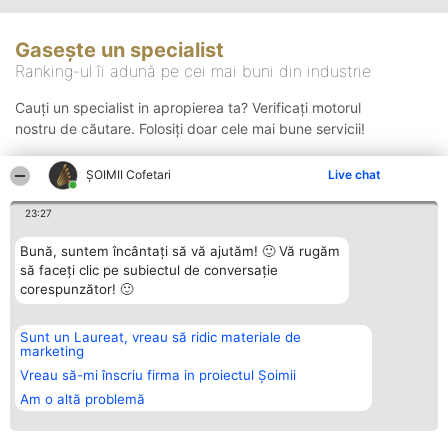
Gasește un specialist
Ranking-ul îi adună pe cei mai buni din industrie
Cauți un specialist in apropierea ta? Verificați motorul
nostru de căutare. Folosiți doar cele mai bune servicii!
ȘOIMII Cofetari
Live chat
Căutare
23:27
Bună, suntem încântați să vă ajutăm! 🙂 Vă rugăm
să faceți clic pe subiectul de conversație
corespunzător! 🙂
Sunt un Laureat, vreau să ridic materiale de
Organizator Ranking
Plebiscyt
Contact
marketing
BRIGHT SOLUTIONS BR SRL
Câștigătorii
Contact
Aleea Timisul De Sus 2 Bl. A30
Lista Tuturor
Vreau să-mi înscriu firma in proiectul Șoimii
Sc. A Et. 4 Ap. 13 Cod 061952
Laureaților
Am o altă problemă
București
Reguli
CUI 36737675
Statut
tel: +40 770 990 492
Politica de
confidențialitate