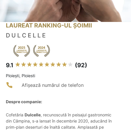
LAUREAT RANKING-UL ȘOIMII
D U L C E L L E
9.1
(92)
Ploieşti, Ploiesti
Afișează numărul de telefon
Despre companie:
Cofetăria
Dulcelle
, recunoscută în peisajul gastronomic
din Câmpina, s-a lansat în decembrie 2020, aducând în
prim-plan deserturi de înaltă calitate. Amplasată pe