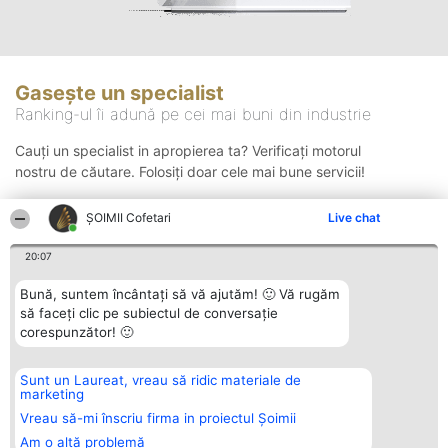
Gasește un specialist
Ranking-ul îi adună pe cei mai buni din industrie
Cauți un specialist in apropierea ta? Verificați motorul
nostru de căutare. Folosiți doar cele mai bune servicii!
ȘOIMII Cofetari
Live chat
Căutare
20:07
Bună, suntem încântați să vă ajutăm! 🙂 Vă rugăm
să faceți clic pe subiectul de conversație
corespunzător! 🙂
Sunt un Laureat, vreau să ridic materiale de
Organizator Ranking
Plebiscyt
Contact
marketing
BRIGHT SOLUTIONS BR SRL
Câștigătorii
Contact
Aleea Timisul De Sus 2 Bl. A30
Lista Tuturor
Vreau să-mi înscriu firma in proiectul Șoimii
Sc. A Et. 4 Ap. 13 Cod 061952
Laureaților
Am o altă problemă
București
Reguli