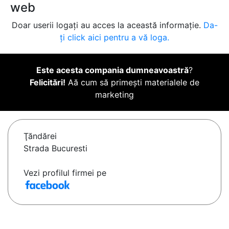
web
Doar userii logați au acces la această informație.
Da-
ți click aici pentru a vă loga.
Este acesta compania dumneavoastră
?
Felicitări!
Aă cum să primești materialele de
marketing
Ţăndărei
Strada Bucuresti
Vezi profilul firmei pe