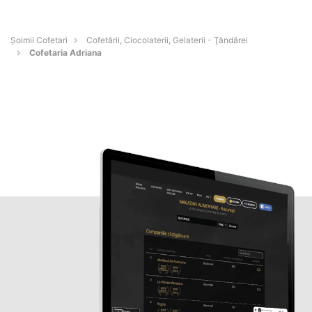
Șoimii Cofetari
Cofetării, Ciocolaterii, Gelaterii - Ţăndărei
Cofetaria Adriana