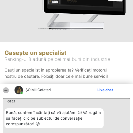
Gasește un specialist
Ranking-ul îi adună pe cei mai buni din industrie
Cauți un specialist in apropierea ta? Verificați motorul
nostru de căutare. Folosiți doar cele mai bune servicii!
ȘOIMII Cofetari
Live chat
Căutare
06:21
Bună, suntem încântați să vă ajutăm! 🙂 Vă rugăm
să faceți clic pe subiectul de conversație
corespunzător! 🙂