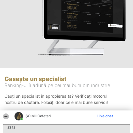
Gasește un specialist
Ranking-ul îi adună pe cei mai buni din industrie
Cauți un specialist in apropierea ta? Verificați motorul
nostru de căutare. Folosiți doar cele mai bune servicii!
ȘOIMII Cofetari
Live chat
Căutare
23:12