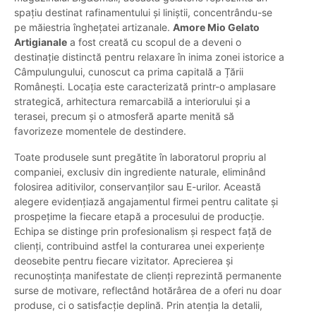
spațiu destinat rafinamentului și liniștii, concentrându-se
pe măiestria înghețatei artizanale.
Amore Mio Gelato
Artigianale
a fost creată cu scopul de a deveni o
destinație distinctă pentru relaxare în inima zonei istorice a
Câmpulungului, cunoscut ca prima capitală a Țării
Românești. Locația este caracterizată printr-o amplasare
strategică, arhitectura remarcabilă a interiorului și a
terasei, precum și o atmosferă aparte menită să
favorizeze momentele de destindere.
Toate produsele sunt pregătite în laboratorul propriu al
companiei, exclusiv din ingrediente naturale, eliminând
folosirea aditivilor, conservanților sau E-urilor. Această
alegere evidențiază angajamentul firmei pentru calitate și
prospețime la fiecare etapă a procesului de producție.
Echipa se distinge prin profesionalism și respect față de
clienți, contribuind astfel la conturarea unei experiențe
deosebite pentru fiecare vizitator. Aprecierea și
recunoștința manifestate de clienți reprezintă permanente
surse de motivare, reflectând hotărârea de a oferi nu doar
produse, ci o satisfacție deplină. Prin atenția la detalii,