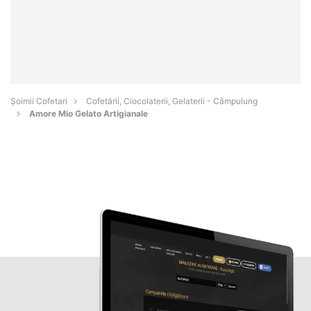
Șoimii Cofetari
Cofetării, Ciocolaterii, Gelaterii - Câmpulung
Amore Mio Gelato Artigianale