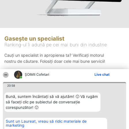
Gasește un specialist
Ranking-ul îi adună pe cei mai buni din industrie
Cauți un specialist in apropierea ta? Verificați motorul
nostru de căutare. Folosiți doar cele mai bune servicii!
ȘOIMII Cofetari
Live chat
Căutare
20:58
Bună, suntem încântați să vă ajutăm! 🙂 Vă rugăm
să faceți clic pe subiectul de conversație
corespunzător! 🙂
Sunt un Laureat, vreau să ridic materiale de
Organizator Ranking
Plebiscyt
Contact
marketing
BRIGHT SOLUTIONS BR SRL
Câștigătorii
Contact