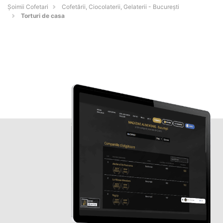
Șoimii Cofetari
Cofetării, Ciocolaterii, Gelaterii - Bucureşti
Torturi de casa