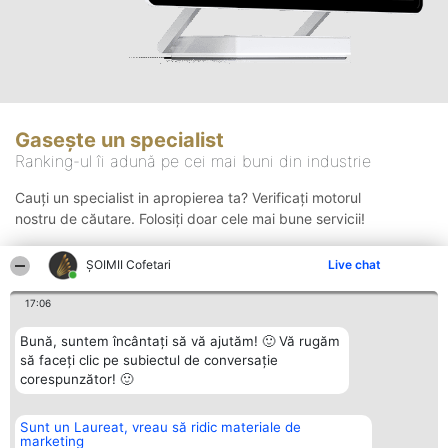
Gasește un specialist
Ranking-ul îi adună pe cei mai buni din industrie
Cauți un specialist in apropierea ta? Verificați motorul
nostru de căutare. Folosiți doar cele mai bune servicii!
ȘOIMII Cofetari
Live chat
Căutare
17:06
Bună, suntem încântați să vă ajutăm! 🙂 Vă rugăm
să faceți clic pe subiectul de conversație
corespunzător! 🙂
Sunt un Laureat, vreau să ridic materiale de
Organizator Ranking
Plebiscyt
Contact
marketing
BRIGHT SOLUTIONS BR SRL
Câștigătorii
Contact