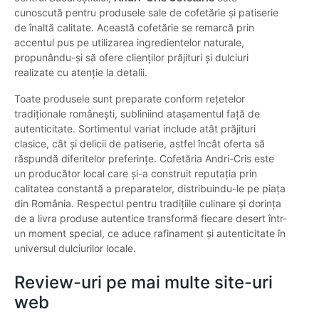
cunoscută pentru produsele sale de cofetărie și patiserie
de înaltă calitate. Această cofetărie se remarcă prin
accentul pus pe utilizarea ingredientelor naturale,
propunându-și să ofere clienților prăjituri și dulciuri
realizate cu atenție la detalii.
Toate produsele sunt preparate conform rețetelor
tradiționale românești, subliniind atașamentul față de
autenticitate. Sortimentul variat include atât prăjituri
clasice, cât și delicii de patiserie, astfel încât oferta să
răspundă diferitelor preferințe. Cofetăria Andri-Cris este
un producător local care și-a construit reputația prin
calitatea constantă a preparatelor, distribuindu-le pe piața
din România. Respectul pentru tradițiile culinare și dorința
de a livra produse autentice transformă fiecare desert într-
un moment special, ce aduce rafinament și autenticitate în
universul dulciurilor locale.
Review-uri pe mai multe site-uri
web