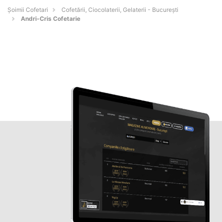
Șoimii Cofetari
Cofetării, Ciocolaterii, Gelaterii - Bucureşti
Andri-Cris Cofetarie