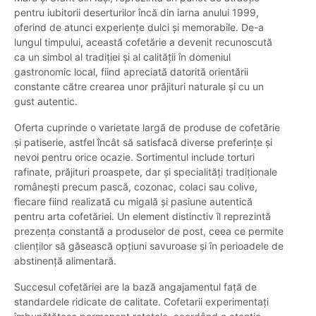
pentru iubitorii deserturilor încă din iarna anului 1999,
oferind de atunci experiențe dulci și memorabile. De-a
lungul timpului, această cofetărie a devenit recunoscută
ca un simbol al tradiției și al calității în domeniul
gastronomic local, fiind apreciată datorită orientării
constante către crearea unor prăjituri naturale și cu un
gust autentic.
Oferta cuprinde o varietate largă de produse de cofetărie
și patiserie, astfel încât să satisfacă diverse preferințe și
nevoi pentru orice ocazie. Sortimentul include torturi
rafinate, prăjituri proaspete, dar și specialități tradiționale
românești precum pască, cozonac, colaci sau colive,
fiecare fiind realizată cu migală și pasiune autentică
pentru arta cofetăriei. Un element distinctiv îl reprezintă
prezența constantă a produselor de post, ceea ce permite
clienților să găsească opțiuni savuroase și în perioadele de
abstinență alimentară.
Succesul cofetăriei are la bază angajamentul față de
standardele ridicate de calitate. Cofetarii experimentați