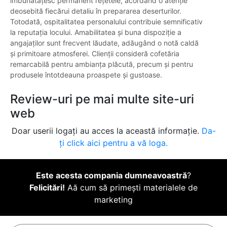
îmbunătățesc permanent rețetele, acordând o atenție
deosebită fiecărui detaliu în prepararea deserturilor.
Totodată, ospitalitatea personalului contribuie semnificativ
la reputația locului. Amabilitatea și buna dispoziție a
angajaților sunt frecvent lăudate, adăugând o notă caldă
și primitoare atmosferei. Clienții consideră cofetăria
remarcabilă pentru ambianța plăcută, precum și pentru
produsele întotdeauna proaspete și gustoase.
Review-uri pe mai multe site-uri
web
Doar userii logați au acces la această informație.
Da-
ți click aici pentru a vă loga.
Este acesta compania dumneavoastră
?
Felicitări!
Aă cum să primești materialele de
marketing