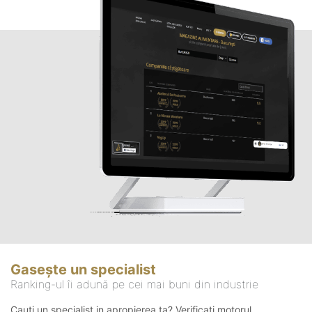
Gasește un specialist
Ranking-ul îi adună pe cei mai buni din industrie
Cauți un specialist in apropierea ta? Verificați motorul