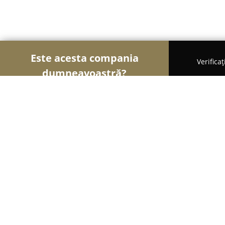
Este acesta compania
Verifica
dumneavoastră?
Șoimii Cofetari
Cofetării, Ciocolaterii, Gelaterii - 
SWEET SHOP- Materii prime cofetar
8.6
(8)