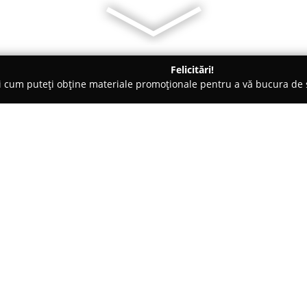
Felicitări!
ți cum puteți obține materiale promoționale pentru a vă bucura d
Iaşi
SWEET SHOP- Materii prime cofetarie
ie
Despre companie:
Prezentă pe piața din Iași și 
Shop - Materii prime cofetarie
pentru materii prime alimentar
comercializarea cu ridicata ș
Arată mai multe >>
profesioniștilor din sectorul al
patiserii, brutarii și bucătarii.