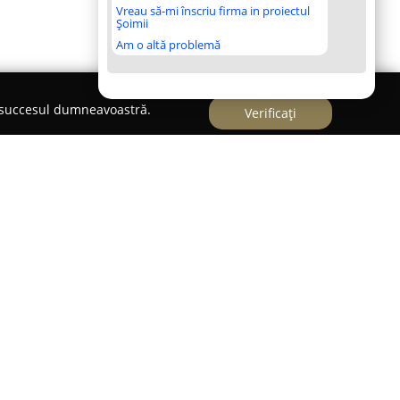
Vreau să-mi înscriu firma in proiectul
Șoimii
Am o altă problemă
e succesul dumneavoastră.
Verificați
regiunea Moldovei încă din 2014, compania
Sweet
s-a remarcat drept un furnizor de încredere
e. Domeniul principal de activitate constă în
i amănuntul a unor produse necesare
imentar, printre care se numără cofetarii,