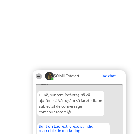
ȘOIMII Cofetari
Live chat
02:20
Bună, suntem încântați să vă
ajutăm! 🙂 Vă rugăm să faceți clic pe
subiectul de conversație
corespunzător! 🙂
Sunt un Laureat, vreau să ridic
materiale de marketing