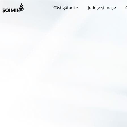
Câștigătorii
Județe și orașe