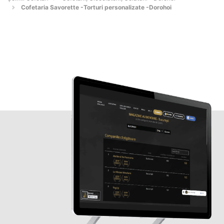
Cofetaria Savorette -Torturi personalizate -Dorohoi