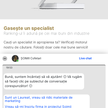
Gasește un specialist
Ranking-ul îi adună pe cei mai buni din industrie
Cauți un specialist in apropierea ta? Verificați motorul
nostru de căutare. Folosiți doar cele mai bune servicii!
ȘOIMII Cofetari
Live chat
Căutare
19:53
Bună, suntem încântați să vă ajutăm! 🙂 Vă rugăm
să faceți clic pe subiectul de conversație
corespunzător! 🙂
Sunt un Laureat, vreau să ridic materiale de
Organizator Ranking
Plebiscyt
Contact
marketing
BRIGHT SOLUTIONS BR SRL
Câștigătorii
Contact
Aleea Timisul De Sus 2 Bl. A30
Lista Tuturor
Vreau să-mi înscriu firma in proiectul Șoimii