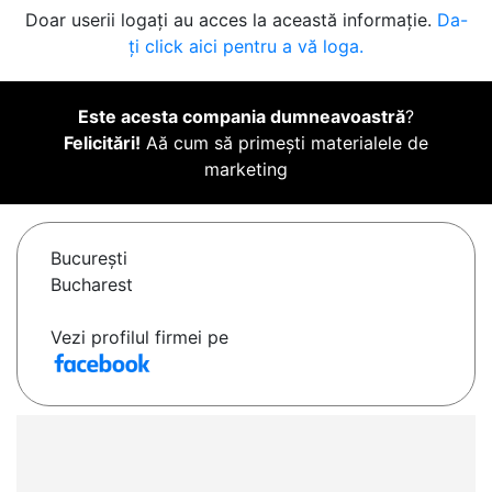
Doar userii logați au acces la această informație.
Da-
ți click aici pentru a vă loga.
Este acesta compania dumneavoastră
?
Felicitări!
Aă cum să primești materialele de
marketing
Bucureşti
Bucharest
Vezi profilul firmei pe