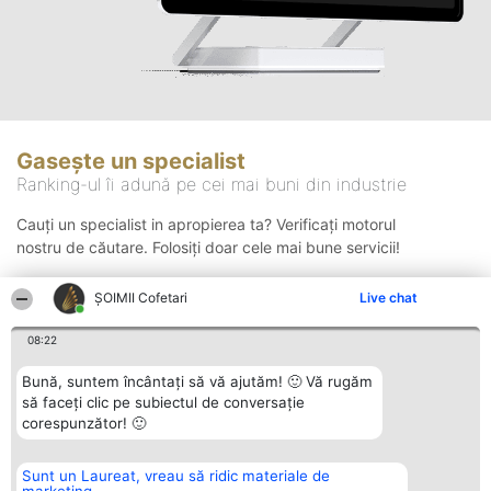
Gasește un specialist
Ranking-ul îi adună pe cei mai buni din industrie
Cauți un specialist in apropierea ta? Verificați motorul
nostru de căutare. Folosiți doar cele mai bune servicii!
ȘOIMII Cofetari
Live chat
Căutare
08:22
Bună, suntem încântați să vă ajutăm! 🙂 Vă rugăm
să faceți clic pe subiectul de conversație
corespunzător! 🙂
Sunt un Laureat, vreau să ridic materiale de
Organizator Ranking
Plebiscyt
Contact