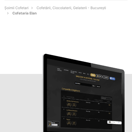
Șoimii Cofetari
Cofetării, Ciocolaterii, Gelaterii - Bucureşti
Cofetaria Elan