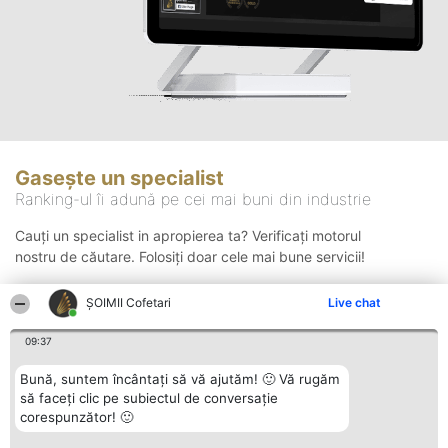
Gasește un specialist
Ranking-ul îi adună pe cei mai buni din industrie
Cauți un specialist in apropierea ta? Verificați motorul
nostru de căutare. Folosiți doar cele mai bune servicii!
ȘOIMII Cofetari
Live chat
Căutare
09:37
Bună, suntem încântați să vă ajutăm! 🙂 Vă rugăm
să faceți clic pe subiectul de conversație
corespunzător! 🙂