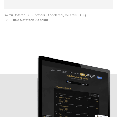
Șoimii Cofetari
Cofetării, Ciocolaterii, Gelaterii - Cluj
Theia Cofetarie Apahida