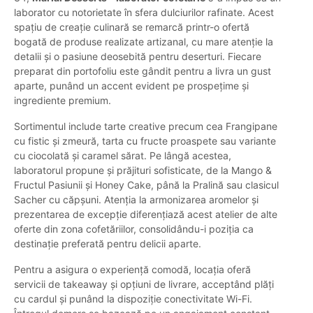
laborator cu notorietate în sfera dulciurilor rafinate. Acest
spațiu de creație culinară se remarcă printr-o ofertă
bogată de produse realizate artizanal, cu mare atenție la
detalii și o pasiune deosebită pentru deserturi. Fiecare
preparat din portofoliu este gândit pentru a livra un gust
aparte, punând un accent evident pe prospețime și
ingrediente premium.
Sortimentul include tarte creative precum cea Frangipane
cu fistic și zmeură, tarta cu fructe proaspete sau variante
cu ciocolată și caramel sărat. Pe lângă acestea,
laboratorul propune și prăjituri sofisticate, de la Mango &
Fructul Pasiunii și Honey Cake, până la Pralină sau clasicul
Sacher cu căpșuni. Atenția la armonizarea aromelor și
prezentarea de excepție diferențiază acest atelier de alte
oferte din zona cofetăriilor, consolidându-i poziția ca
destinație preferată pentru delicii aparte.
Pentru a asigura o experiență comodă, locația oferă
servicii de takeaway și opțiuni de livrare, acceptând plăți
cu cardul și punând la dispoziție conectivitate Wi-Fi.