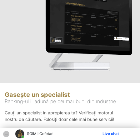
Gasește un specialist
Ranking-ul îi adună pe cei mai buni din industrie
Cauți un specialist in apropierea ta? Verificați motorul
nostru de căutare. Folosiți doar cele mai bune servicii!
ȘOIMII Cofetari
Live chat
Căutare