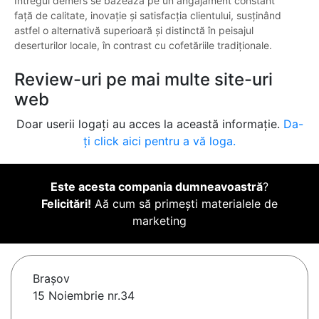
Întregul demers se bazează pe un angajament constant
față de calitate, inovație și satisfacția clientului, susținând
astfel o alternativă superioară și distinctă în peisajul
deserturilor locale, în contrast cu cofetăriile tradiționale.
Review-uri pe mai multe site-uri
web
Doar userii logați au acces la această informație.
Da-
ți click aici pentru a vă loga.
Este acesta compania dumneavoastră
?
Felicitări!
Aă cum să primești materialele de
marketing
Braşov
15 Noiembrie nr.34