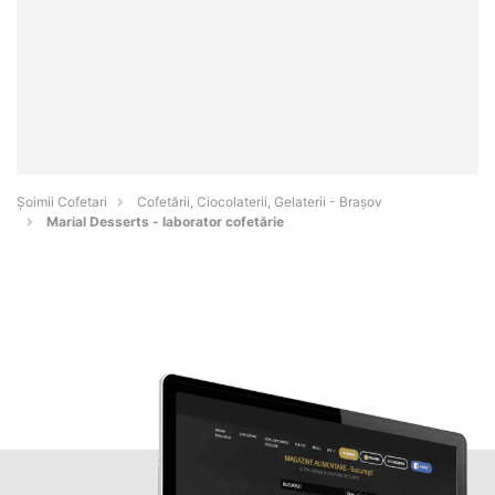
Șoimii Cofetari
Cofetării, Ciocolaterii, Gelaterii - Braşov
Marial Desserts - laborator cofetărie