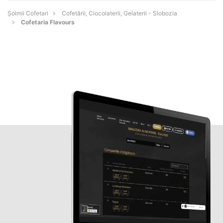
Șoimii Cofetari
Cofetării, Ciocolaterii, Gelaterii - Slobozia
Cofetaria Flavours