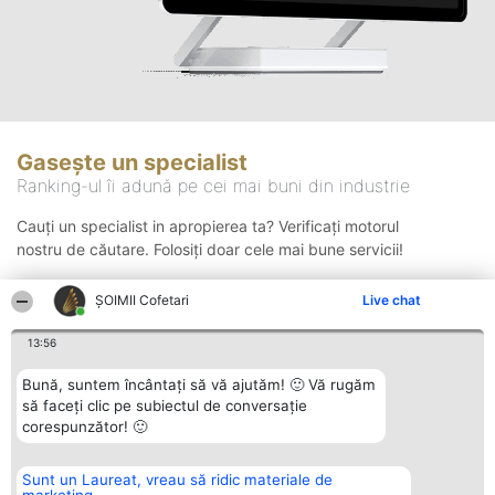
Gasește un specialist
Ranking-ul îi adună pe cei mai buni din industrie
Cauți un specialist in apropierea ta? Verificați motorul
nostru de căutare. Folosiți doar cele mai bune servicii!
ȘOIMII Cofetari
Live chat
Căutare
13:56
Bună, suntem încântați să vă ajutăm! 🙂 Vă rugăm
să faceți clic pe subiectul de conversație
corespunzător! 🙂
Sunt un Laureat, vreau să ridic materiale de
Organizator Ranking
Plebiscyt
Contact