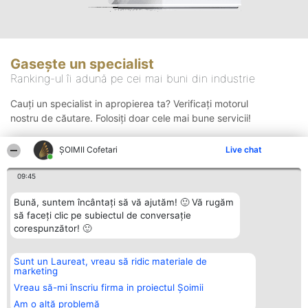
Gasește un specialist
Ranking-ul îi adună pe cei mai buni din industrie
Cauți un specialist in apropierea ta? Verificați motorul
nostru de căutare. Folosiți doar cele mai bune servicii!
ȘOIMII Cofetari
Live chat
Căutare
09:45
Bună, suntem încântați să vă ajutăm! 🙂 Vă rugăm
să faceți clic pe subiectul de conversație
corespunzător! 🙂
Sunt un Laureat, vreau să ridic materiale de
Organizator Ranking
Plebiscyt
Contact
marketing
BRIGHT SOLUTIONS BR SRL
Câștigătorii
Contact
Aleea Timisul De Sus 2 Bl. A30
Lista Tuturor
Vreau să-mi înscriu firma in proiectul Șoimii
Sc. A Et. 4 Ap. 13 Cod 061952
Laureaților
Am o altă problemă
București
Reguli