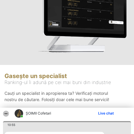
Gasește un specialist
Ranking-ul îi adună pe cei mai buni din industrie
Cauți un specialist in apropierea ta? Verificați motorul
nostru de căutare. Folosiți doar cele mai bune servicii!
ȘOIMII Cofetari
Live chat
Căutare
10:55