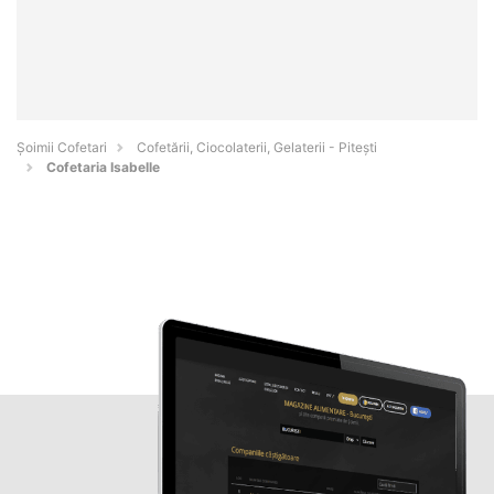
Șoimii Cofetari
Cofetării, Ciocolaterii, Gelaterii - Piteşti
Cofetaria Isabelle