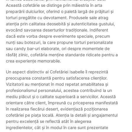
Această cofetărie se distinge prin măiestria în arta
preparării dulciurilor, oferind o paletă largă de prăjituri și
torturi pregătite cu devotament. Produsele sale atrag
atenția prin calitatea deosebită și autenticitatea gustului,
evocând savoarea deserturilor tradiționale. Indiferent
dacă este vorba despre evenimente speciale, precum
nunți sau botezuri, la care propune torturi personalizate
sau candy bar-uri elaborate, ori despre momentele de
răsfăț zilnic, cofetăria menține standarde ridicate pentru a
crea experiențe memorabile.
Un aspect distinctiv al Cofetăriei Isabelle îl reprezintă
preocuparea constantă pentru satisfacerea clienților.
Vizitatorii au menționat în mod repetat amabilitatea și
profesionalismul personalului, acestea contribuind la un
mediu plăcut și o calitate superioară a serviciilor. Această
orientare către client, împreună cu priceperea manifestată
în realizarea fiecărui desert, evidențiază poziționarea
cofetăriei pe piața locală. Atenția la detalii și angajamentul
pentru excelență se reflectă atât în alegerea
ingredientelor, cât și în modul în care sunt prezentate