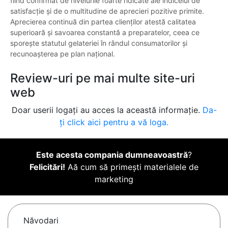
fiind confirmat de nivelurile foarte ridicate ale indicelui de
satisfacție și de o multitudine de aprecieri pozitive primite.
Aprecierea continuă din partea clienților atestă calitatea
superioară și savoarea constantă a preparatelor, ceea ce
sporește statutul gelateriei în rândul consumatorilor și
recunoașterea pe plan național.
Review-uri pe mai multe site-uri
web
Doar userii logați au acces la această informație.
Da-
ți click aici pentru a vă loga.
Este acesta compania dumneavoastră
?
Felicitări!
Aă cum să primești materialele de
marketing
Năvodari