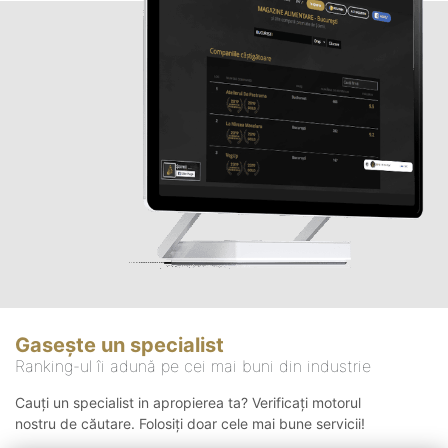
Gasește un specialist
Ranking-ul îi adună pe cei mai buni din industrie
Cauți un specialist in apropierea ta? Verificați motorul
nostru de căutare. Folosiți doar cele mai bune servicii!