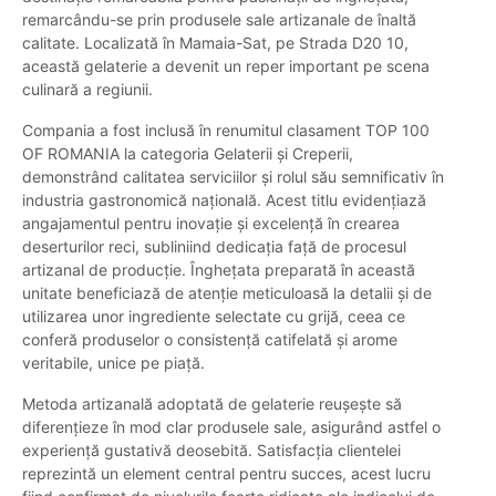
remarcându-se prin produsele sale artizanale de înaltă
calitate. Localizată în Mamaia-Sat, pe Strada D20 10,
această gelaterie a devenit un reper important pe scena
culinară a regiunii.
Compania a fost inclusă în renumitul clasament TOP 100
OF ROMANIA la categoria Gelaterii și Creperii,
demonstrând calitatea serviciilor și rolul său semnificativ în
industria gastronomică națională. Acest titlu evidențiază
angajamentul pentru inovație și excelență în crearea
deserturilor reci, subliniind dedicația față de procesul
artizanal de producție. Înghețata preparată în această
unitate beneficiază de atenție meticuloasă la detalii și de
utilizarea unor ingrediente selectate cu grijă, ceea ce
conferă produselor o consistență catifelată și arome
veritabile, unice pe piață.
Metoda artizanală adoptată de gelaterie reușește să
diferențieze în mod clar produsele sale, asigurând astfel o
experiență gustativă deosebită. Satisfacția clientelei
reprezintă un element central pentru succes, acest lucru