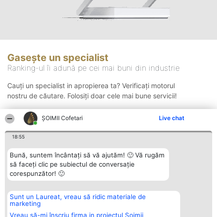
Gasește un specialist
Ranking-ul îi adună pe cei mai buni din industrie
Cauți un specialist in apropierea ta? Verificați motorul
nostru de căutare. Folosiți doar cele mai bune servicii!
ȘOIMII Cofetari
Live chat
Căutare
18:55
Bună, suntem încântați să vă ajutăm! 🙂 Vă rugăm
să faceți clic pe subiectul de conversație
corespunzător! 🙂
Sunt un Laureat, vreau să ridic materiale de
Organizator Ranking
Plebiscyt
Contact
marketing
BRIGHT SOLUTIONS BR SRL
Câștigătorii
Contact
Aleea Timisul De Sus 2 Bl. A30
Lista Tuturor
Vreau să-mi înscriu firma in proiectul Șoimii