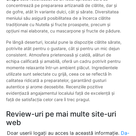
concentrează pe prepararea artizanală de clătite, dar și
de gofre, atât în variante dulci, cât și sărate. Diversitatea
meniului său asigură posibilitatea de a încerca clătite
tradiționale cu Nutella și fructe proaspete, precum și
opțiuni mai elaborate, cu mascarpone și fructe de pădure.
Pe lângă deserturi, localul pune la dispoziție clătite sărate,
potrivite atât pentru o gustare, cât și pentru un mic dejun
consistent. Atmosfera prietenoasă și caldă, alături de
echipa calificată și amabilă, oferă un cadru potrivit pentru
momente relaxante într-un ambient plăcut. Ingredientele
utilizate sunt selectate cu grijă, ceea ce se reflectă în
calitatea ridicată a preparatelor, garantând gusturi
autentice și arome deosebite. Recenziile pozitive
evidențiază angajamentul localului față de excelență și
față de satisfacția celor care îi trec pragul.
Review-uri pe mai multe site-uri
web
Doar userii logați au acces la această informație.
Da-