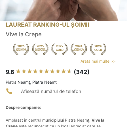
LAUREAT RANKING-UL ȘOIMII
Vive la Crepe
Arată mai multe >>
9.6
(342)
Piatra Neamţ, Piatra Neamt
Afișează numărul de telefon
Despre companie:
Amplasat în centrul municipiului Piatra Neamț,
Vive la
Crepe
este recunoscut ca un local apreciat care se