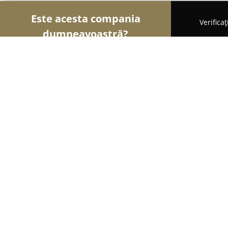
Este acesta compania
Verifica
dumneavoastră?
Șoimii Cofetari
Cofetării, Ciocolaterii, Gelaterii -
Velvet Bakery, Lounge & Events by 
8.4
(89)
Braşov, Michael Weiss 11
Afișează numărul de telefon