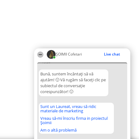
ȘOIMII Cofetari
Live chat
15:24
Bună, suntem încântați să vă
ajutăm! 🙂 Vă rugăm să faceți clic pe
subiectul de conversație
corespunzător! 🙂
Sunt un Laureat, vreau să ridic
materiale de marketing
Vreau să-mi înscriu firma in proiectul
Șoimii
Am o altă problemă