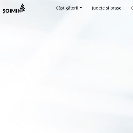
Câștigătorii
Județe și orașe