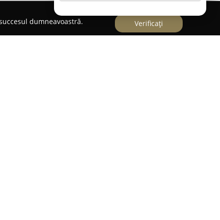
e succesul dumneavoastră.
Verificați
cu
ef Alexandra Voicu
este amplasat în centrul
ael Weiss Nr 11, și îmbină eleganța specifică
sfera relaxantă a unui lounge. Aici, sub
a Voicu, se regăsește o gamă extinsă de produse
u măiestrie și atenție la detalii, punând accent pe
e impecabilă.
bient cald și primitor, ceea ce determină clienții
 și serviciile de calitate superioară. Mulți
 fiind deosebită, evidențiind nivelul de