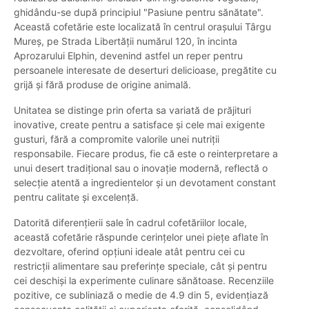
ghidându-se după principiul "Pasiune pentru sănătate".
Această cofetărie este localizată în centrul orașului Târgu
Mureș, pe Strada Libertăţii numărul 120, în incinta
Aprozarului Elphin, devenind astfel un reper pentru
persoanele interesate de deserturi delicioase, pregătite cu
grijă și fără produse de origine animală.
Unitatea se distinge prin oferta sa variată de prăjituri
inovative, create pentru a satisface și cele mai exigente
gusturi, fără a compromite valorile unei nutriții
responsabile. Fiecare produs, fie că este o reinterpretare a
unui desert tradițional sau o inovație modernă, reflectă o
selecție atentă a ingredientelor și un devotament constant
pentru calitate și excelență.
Datorită diferențierii sale în cadrul cofetăriilor locale,
această cofetărie răspunde cerințelor unei piețe aflate în
dezvoltare, oferind opțiuni ideale atât pentru cei cu
restricții alimentare sau preferințe speciale, cât și pentru
cei deschiși la experimente culinare sănătoase. Recenziile
pozitive, ce subliniază o medie de 4.9 din 5, evidențiază