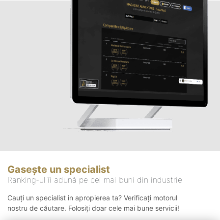
Gasește un specialist
Ranking-ul îi adună pe cei mai buni din industrie
Cauți un specialist in apropierea ta? Verificați motorul
nostru de căutare. Folosiți doar cele mai bune servicii!