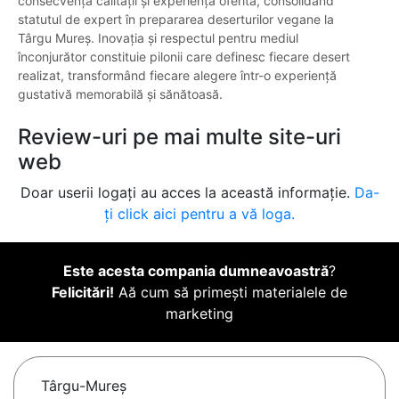
consecvența calității și experiența oferită, consolidând
statutul de expert în prepararea deserturilor vegane la
Târgu Mureș. Inovația și respectul pentru mediul
înconjurător constituie pilonii care definesc fiecare desert
realizat, transformând fiecare alegere într-o experiență
gustativă memorabilă și sănătoasă.
Review-uri pe mai multe site-uri
web
Doar userii logați au acces la această informație.
Da-
ți click aici pentru a vă loga.
Este acesta compania dumneavoastră
?
Felicitări!
Aă cum să primești materialele de
marketing
Târgu-Mureş