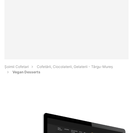
Șoimii Cofetari
Cofetării, Ciocolaterii, Gelaterii - Târgu-Mureş
Vegan Desserts