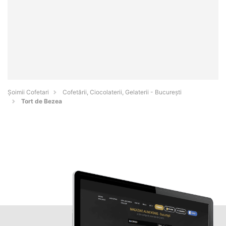
Șoimii Cofetari
Cofetării, Ciocolaterii, Gelaterii - Bucureşti
Tort de Bezea