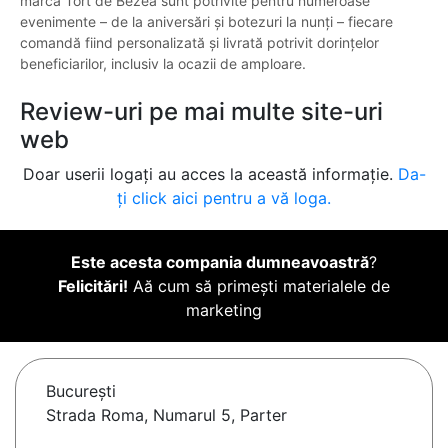
marca Tort de Bezea sunt potrivite pentru numeroase
evenimente – de la aniversări și botezuri la nunți – fiecare
comandă fiind personalizată și livrată potrivit dorințelor
beneficiarilor, inclusiv la ocazii de amploare.
Review-uri pe mai multe site-uri
web
Doar userii logați au acces la această informație.
Da-
ți click aici pentru a vă loga.
Este acesta compania dumneavoastră
?
Felicitări!
Aă cum să primești materialele de
marketing
Bucureşti
Strada Roma, Numarul 5, Parter