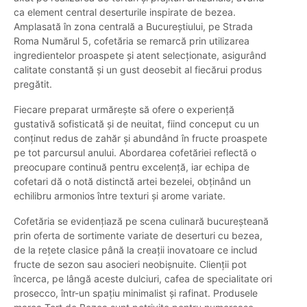
ca element central deserturile inspirate de bezea.
Amplasată în zona centrală a Bucureștiului, pe Strada
Roma Numărul 5, cofetăria se remarcă prin utilizarea
ingredientelor proaspete și atent selecționate, asigurând
calitate constantă și un gust deosebit al fiecărui produs
pregătit.
Fiecare preparat urmărește să ofere o experiență
gustativă sofisticată și de neuitat, fiind conceput cu un
conținut redus de zahăr și abundând în fructe proaspete
pe tot parcursul anului. Abordarea cofetăriei reflectă o
preocupare continuă pentru excelență, iar echipa de
cofetari dă o notă distinctă artei bezelei, obținând un
echilibru armonios între texturi și arome variate.
Cofetăria se evidențiază pe scena culinară bucureșteană
prin oferta de sortimente variate de deserturi cu bezea,
de la rețete clasice până la creații inovatoare ce includ
fructe de sezon sau asocieri neobișnuite. Clienții pot
încerca, pe lângă aceste dulciuri, cafea de specialitate ori
prosecco, într-un spațiu minimalist și rafinat. Produsele