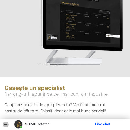
Gasește un specialist
Ranking-ul îi adună pe cei mai buni din industrie
Cauți un specialist in apropierea ta? Verificați motorul
nostru de căutare. Folosiți doar cele mai bune servicii!
ȘOIMII Cofetari
Live chat
Căutare