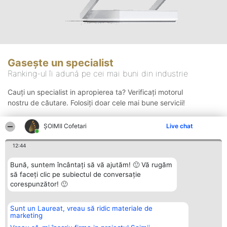
Gasește un specialist
Ranking-ul îi adună pe cei mai buni din industrie
Cauți un specialist in apropierea ta? Verificați motorul
nostru de căutare. Folosiți doar cele mai bune servicii!
ȘOIMII Cofetari
Live chat
Căutare
12:44
Bună, suntem încântați să vă ajutăm! 🙂 Vă rugăm
să faceți clic pe subiectul de conversație
corespunzător! 🙂
Sunt un Laureat, vreau să ridic materiale de
Organizator Ranking
Plebiscyt
Contact
marketing
BRIGHT SOLUTIONS BR SRL
Câștigătorii
Contact
Aleea Timisul De Sus 2 Bl. A30
Lista Tuturor