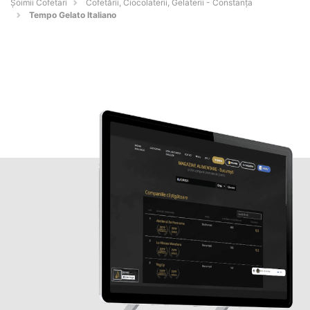
Șoimii Cofetari
Cofetării, Ciocolaterii, Gelaterii - Constanţa
Tempo Gelato Italiano