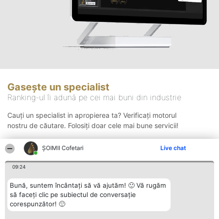
Gasește un specialist
Ranking-ul îi adună pe cei mai buni din industrie
Cauți un specialist in apropierea ta? Verificați motorul
nostru de căutare. Folosiți doar cele mai bune servicii!
ȘOIMII Cofetari
Live chat
Căutare
09:24
Bună, suntem încântați să vă ajutăm! 🙂 Vă rugăm
să faceți clic pe subiectul de conversație
corespunzător! 🙂