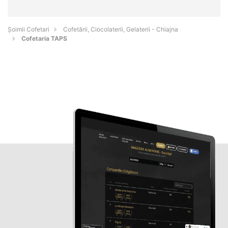
Șoimii Cofetari
Cofetării, Ciocolaterii, Gelaterii - Chiajna
Cofetaria TAPS