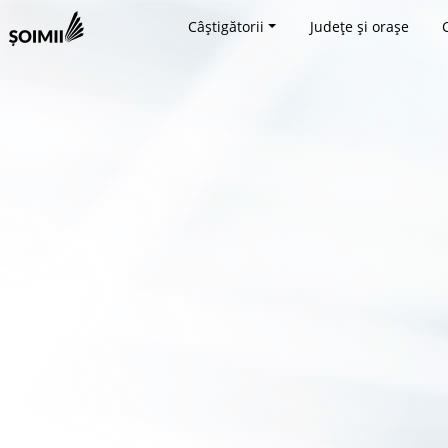
Câștigătorii
Județe și orașe