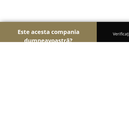
Este acesta compania
Verifica
dumneavoastră?
Șoimii Cofetari
Cofetării, Ciocolaterii, Gelaterii 
Cofetărie - Patiserie XVE
8.7
(10)