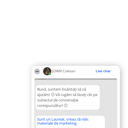
ȘOIMII Cofetari
Live chat
22:28
Bună, suntem încântați să vă
ajutăm! 🙂 Vă rugăm să faceți clic pe
subiectul de conversație
corespunzător! 🙂
Sunt un Laureat, vreau să ridic
materiale de marketing