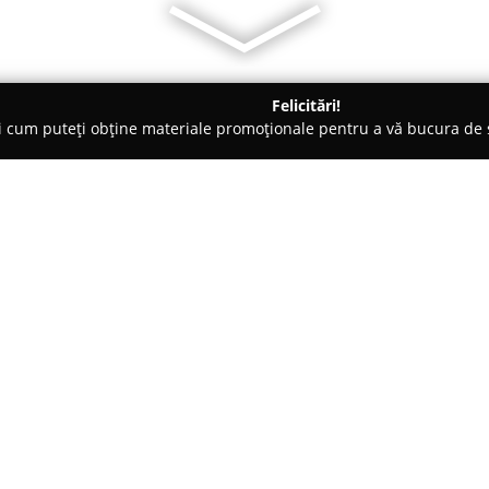
Felicitări!
ți cum puteți obține materiale promoționale pentru a vă bucura d
- Bălnaca
Cofetărie - Patiserie XVE
Despre companie:
Amplasată în centrul localități
Cofetărie - Patiserie XVE
reprez
deserturile rafinate. De-a lungu
dobândit o imagine puternică 
Arată mai multe >>
de calitate și preferința pentr
Toate produsele sunt realizate