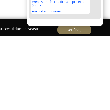
Vreau să-mi înscriu firma in proiectul
Șoimii
Am o altă problemă
e succesul dumneavoastră.
Verificați
i Suncuius, pe strada Principală la numărul 230,
intă un reper pentru cei care apreciază
l timpului, această cofetărie și patiserie a
pe piață, remarcându-se prin angajamentul față
u ingrediente proaspete.
 cu atenție și pasiune, combinând metode