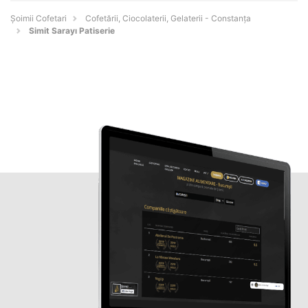
Șoimii Cofetari
Cofetării, Ciocolaterii, Gelaterii - Constanţa
Simit Sarayı Patiserie