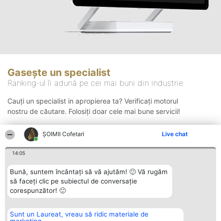
Gasește un specialist
Ranking-ul îi adună pe cei mai buni din industrie
Cauți un specialist in apropierea ta? Verificați motorul
nostru de căutare. Folosiți doar cele mai bune servicii!
ȘOIMII Cofetari
Live chat
Căutare
14:05
Bună, suntem încântați să vă ajutăm! 🙂 Vă rugăm
să faceți clic pe subiectul de conversație
corespunzător! 🙂
Sunt un Laureat, vreau să ridic materiale de
Organizator Ranking
Plebiscyt
Contact