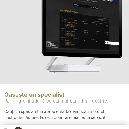
Gasește un specialist
Ranking-ul îi adună pe cei mai buni din industrie
Cauți un specialist in apropierea ta? Verificați motorul
nostru de căutare. Folosiți doar cele mai bune servicii!