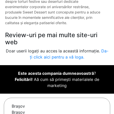
despre torturi festive sau deserturi dedicate
evenimentelor corporate ori aniversărilor restrânse,
produsele Sweet Dessert sunt concepute pentru a aduce
bucurie în momentele semnificative ale clienților, prin
calitatea și eleganța patiseriei oferite.
Review-uri pe mai multe site-uri
web
Doar userii logați au acces la această informație.
Da-
ți click aici pentru a vă loga.
Este acesta compania dumneavoastră
?
Felicitări!
Aă cum să primești materialele de
marketing
Braşov
Brasov