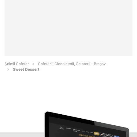
Șoimii Cofetari
Cofetării, Ciocolaterii, Gelaterii - Braşov
Sweet Dessert