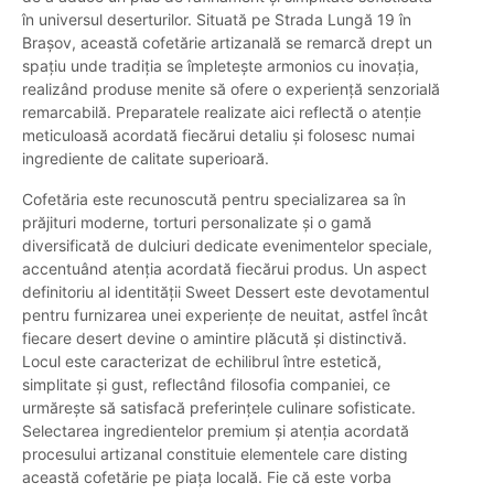
în universul deserturilor. Situată pe Strada Lungă 19 în
Brașov, această cofetărie artizanală se remarcă drept un
spațiu unde tradiția se împletește armonios cu inovația,
realizând produse menite să ofere o experiență senzorială
remarcabilă. Preparatele realizate aici reflectă o atenție
meticuloasă acordată fiecărui detaliu și folosesc numai
ingrediente de calitate superioară.
Cofetăria este recunoscută pentru specializarea sa în
prăjituri moderne, torturi personalizate și o gamă
diversificată de dulciuri dedicate evenimentelor speciale,
accentuând atenția acordată fiecărui produs. Un aspect
definitoriu al identității Sweet Dessert este devotamentul
pentru furnizarea unei experiențe de neuitat, astfel încât
fiecare desert devine o amintire plăcută și distinctivă.
Locul este caracterizat de echilibrul între estetică,
simplitate și gust, reflectând filosofia companiei, ce
urmărește să satisfacă preferințele culinare sofisticate.
Selectarea ingredientelor premium și atenția acordată
procesului artizanal constituie elementele care disting
această cofetărie pe piața locală. Fie că este vorba