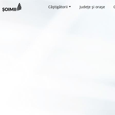
Câștigătorii
Județe și orașe