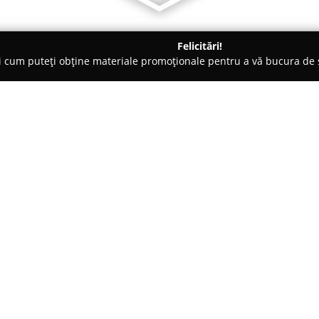
Felicitări!
ți cum puteți obține materiale promoționale pentru a vă bucura d
 Tulcea
Pluto Café
Despre companie:
Pluto Café
, amplasată în centr
culinară inedită ce reunește ra
prăjiturilor tradiționale român
cofetărie impresionează prin am
Arată mai multe >>
Jules Verne, unde designul in
sofisticate adaugă o notă disti
unei călătorii în timp, depășind
unei cești de cafea, și oferă viz