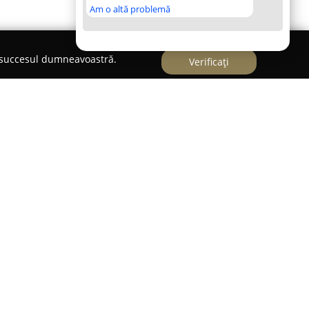
Am o altă problemă
e succesul dumneavoastră.
Verificați
ul orașului Tulcea, se remarcă printr-o ofertă
finamentul cofetăriei franceze cu autenticitatea
ești. Localizată pe Strada Babadag, nr. 15, această
bianța sa aparte, inspirată de universul lui
terior steampunk și elementele mecanice
nctivă spațiului. Atmosfera creată dă senzația
 simplul cadru al servirii unei prăjituri sau al
itatorilor o experiență captivantă.