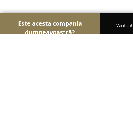
Este acesta compania
Verifica
dumneavoastră?
Șoimii Cofetari
Cofetării, Ciocolaterii, Gelaterii -
Pluto Café
9.5
(633)
Tulcea, Tulcea