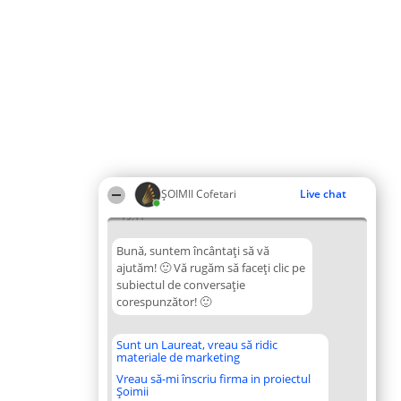
ȘOIMII Cofetari
Live chat
19:11
Bună, suntem încântați să vă
ajutăm! 🙂 Vă rugăm să faceți clic pe
subiectul de conversație
corespunzător! 🙂
Sunt un Laureat, vreau să ridic
materiale de marketing
Vreau să-mi înscriu firma in proiectul
Șoimii