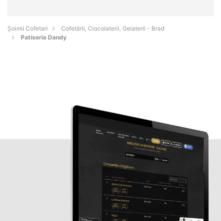
Șoimii Cofetari
Cofetării, Ciocolaterii, Gelaterii - Brad
Patiseria Dandy