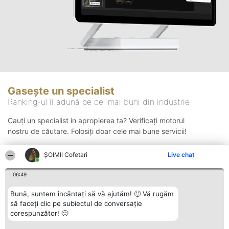
Gasește un specialist
Ranking-ul îi adună pe cei mai buni din industrie
Cauți un specialist in apropierea ta? Verificați motorul
nostru de căutare. Folosiți doar cele mai bune servicii!
ȘOIMII Cofetari
Live chat
Căutare
06:49
Bună, suntem încântați să vă ajutăm! 🙂 Vă rugăm
să faceți clic pe subiectul de conversație
corespunzător! 🙂