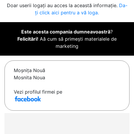
Doar userii logați au acces la această informație.
Da-
ți click aici pentru a vă loga.
Este acesta compania dumneavoastră
?
Felicitări!
Aă cum să primești materialele de
marketing
Moşniţa Nouă
Mosnita Noua
Vezi profilul firmei pe