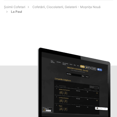
Șoimii Cofetari
Cofetării, Ciocolaterii, Gelaterii - Moşniţa Nouă
La Paul