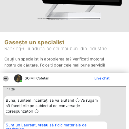
Gasește un specialist
Ranking-ul îi adună pe cei mai buni din industrie
Cauți un specialist in apropierea ta? Verificați motorul
nostru de căutare. Folosiți doar cele mai bune servicii!
ȘOIMII Cofetari
Live chat
Căutare
14:26
Bună, suntem încântați să vă ajutăm! 🙂 Vă rugăm
să faceți clic pe subiectul de conversație
corespunzător! 🙂
Sunt un Laureat, vreau să ridic materiale de
Organizator Ranking
Plebiscyt
Contact