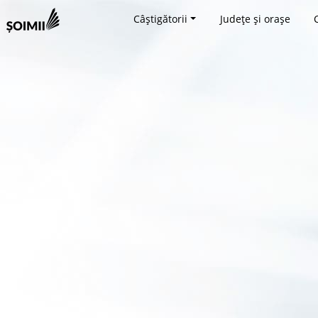
Câștigătorii
Județe și orașe