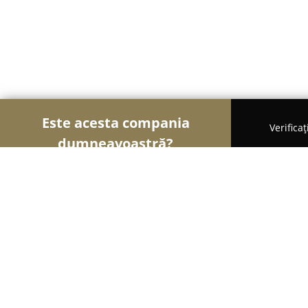
Este acesta compania
Verifica
dumneavoastră?
Șoimii Cofetari
Cofetării, Ciocolaterii, Gelaterii 
MURI Chocolatier