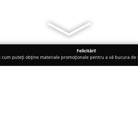
Felicitări!
ți cum puteți obține materiale promoționale pentru a vă bucura d
- Cluj-Napoca
MURI Chocolatier
Despre companie:
Universul ciocolatei artizanale 
Chocolatier
, care s-a specializ
Transilvaniei încă din 2017. Ac