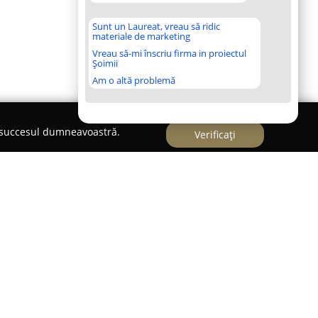
Sunt un Laureat, vreau să ridic
materiale de marketing
Vreau să-mi înscriu firma in proiectul
Șoimii
Am o altă problemă
e succesul dumneavoastră.
Verificați
este evidențiat prin activitatea atelierului
Muri
at în realizarea de delicii unice în zona
est brand s-a afirmat pe piață prin pasiunea și