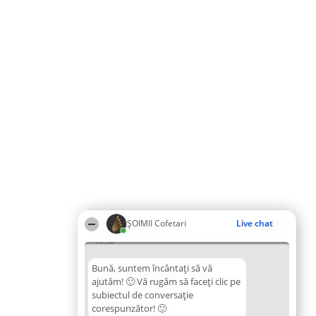
ȘOIMII Cofetari
Live chat
13:38
Bună, suntem încântați să vă
ajutăm! 🙂 Vă rugăm să faceți clic pe
subiectul de conversație
corespunzător! 🙂