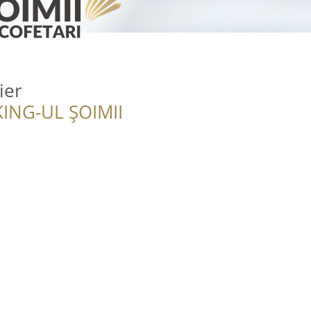
ier
ING-UL ȘOIMII