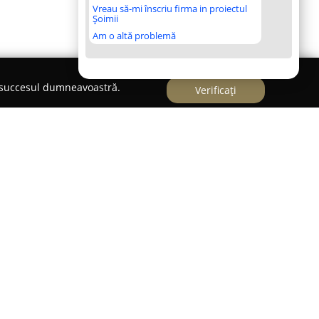
Vreau să-mi înscriu firma in proiectul
Șoimii
Am o altă problemă
e succesul dumneavoastră.
Verificați
e consacrată în domeniul cofetăriei din Pitești,
cută pentru diversitatea preparatelor sale
riu al companiei este laboratorul propriu de
te controlul permanent asupra calității și
e. Procesul de selecție a ingredientelor este
ia fiecărui produs denotă profesionalismul