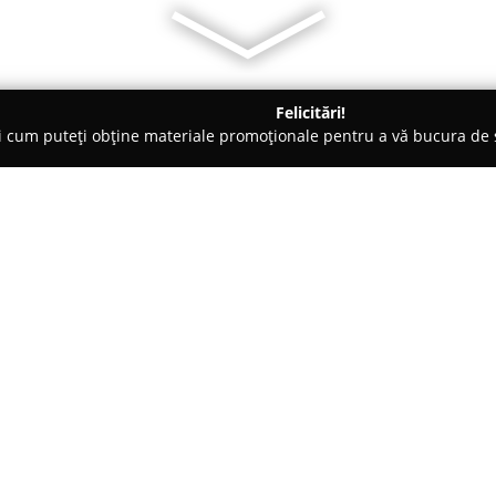
Felicitări!
ți cum puteți obține materiale promoționale pentru a vă bucura d
Piteşti
LADY MARIA
Despre companie:
Lady Maria
reprezintă o entitat
activă încă din 1996 și recunos
autentice. Un element definito
cofetărie și patiserie, ce permi
Arată mai multe >>
prospețimii produselor realizat
atent supravegheat, iar execuț