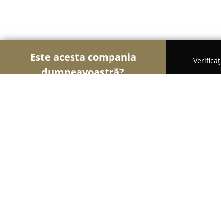
Este acesta compania
Verifica
dumneavoastră?
Șoimii Cofetari
Cofetării, Ciocolaterii, Gelaterii - 
LADY MARIA
8.6
(445)