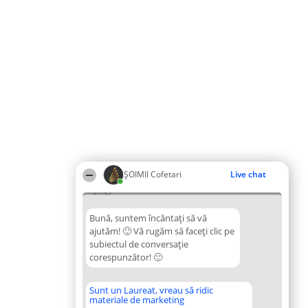
ȘOIMII Cofetari
Live chat
01:43
Bună, suntem încântați să vă
ajutăm! 🙂 Vă rugăm să faceți clic pe
subiectul de conversație
corespunzător! 🙂
Sunt un Laureat, vreau să ridic
materiale de marketing