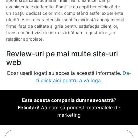
sporit și să satisfacă atât întâlnirile romantice, cât și
evenimentele de familie. Familiile cu copii beneficiază de
un spațiu dedicat celor mici, completând astfel experiența
oferită. Aceste caracteristici scot în evidență angajamentul
firmei față de calitate și grija pentru satisfacția clienților,
transformând vizitele într-o sărbătoare a gusturilor și a
relațiilor apropiate.
Review-uri pe mai multe site-uri
web
Doar userii logați au acces la această informație.
Da-
ți click aici pentru a vă loga.
Este acesta compania dumneavoastră
?
Felicitări!
Aă cum să primești materialele de
marketing