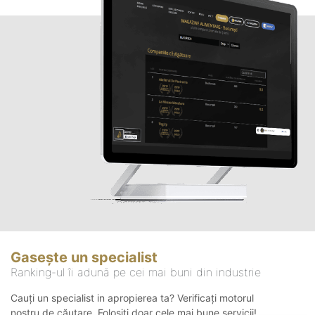
Gasește un specialist
Ranking-ul îi adună pe cei mai buni din industrie
Cauți un specialist in apropierea ta? Verificați motorul
nostru de căutare. Folosiți doar cele mai bune servicii!