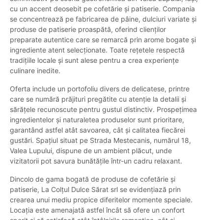
cu un accent deosebit pe cofetărie și patiserie. Compania
se concentrează pe fabricarea de pâine, dulciuri variate și
produse de patiserie proaspătă, oferind clienților
preparate autentice care se remarcă prin arome bogate și
ingrediente atent selecționate. Toate rețetele respectă
tradițiile locale și sunt alese pentru a crea experiențe
culinare inedite.
Oferta include un portofoliu divers de delicatese, printre
care se numără prăjituri pregătite cu atenție la detalii și
sărățele recunoscute pentru gustul distinctiv. Prospețimea
ingredientelor și naturaletea produselor sunt prioritare,
garantând astfel atât savoarea, cât și calitatea fiecărei
gustări. Spațiul situat pe Strada Mestecanis, numărul 18,
Valea Lupului, dispune de un ambient plăcut, unde
vizitatorii pot savura bunătățile într-un cadru relaxant.
Dincolo de gama bogată de produse de cofetărie și
patiserie, La Colțul Dulce Sărat srl se evidențiază prin
crearea unui mediu propice diferitelor momente speciale.
Locația este amenajată astfel încât să ofere un confort