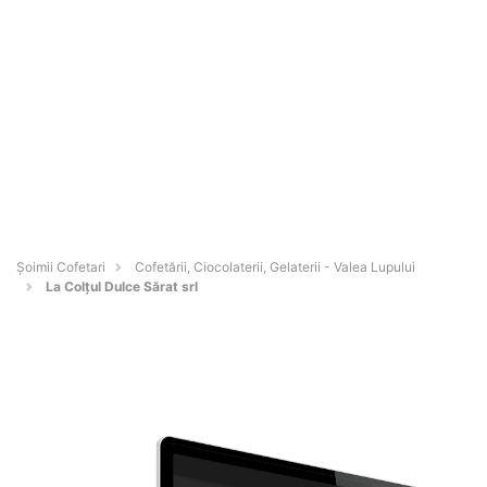
Șoimii Cofetari
Cofetării, Ciocolaterii, Gelaterii - Valea Lupului
La Colțul Dulce Sărat srl