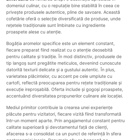
domeniul culinar, cu o reputație bine stabilită în ceea ce
privește produsele autentice, pline de savoare. Această
cofetărie oferă o selecție diversificată de produse, unde
rețetele tradiționale sunt îmbinate cu ingrediente
proaspete alese cu atenție.
Bogăția aromelor specifice este un element constant,
fiecare preparat fiind realizat cu o atenție deosebită
pentru calitate și tradiție. În mod distinctiv, produsele de
tip langoș sunt pregătite meticulos, devenind cunoscute
datorită texturii delicate și a gustului autentic. În plus,
varietatea plăcintelor, cu accent pe cele umplute cu
cartofi, reflectă preocuparea pentru rețete tradiționale și
execuție ireproșabilă. Oferta include și gogoși proaspete,
accentuând diversitatea propunerilor culinare ale locației.
Mediul primitor contribuie la crearea unei experiențe
plăcute pentru vizitatori, fiecare vizită fiind transformată
într-un moment aparte. Prin angajamentul constant pentru
calitate superioară și devotamentul față de clienți,
afacerea s-a consolidat ca un punct de referință în sfera