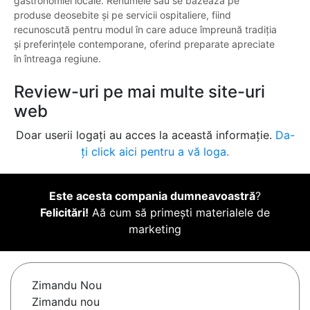
gastronomiei locale. Renumele său se bazează pe
produse deosebite și pe servicii ospitaliere, fiind
recunoscută pentru modul în care aduce împreună tradiția
și preferințele contemporane, oferind preparate apreciate
în întreaga regiune.
Review-uri pe mai multe site-uri
web
Doar userii logați au acces la această informație.
Da-
ți click aici pentru a vă loga.
Este acesta compania dumneavoastră
?
Felicitări!
Aă cum să primești materialele de
marketing
Zimandu Nou
Zimandu nou