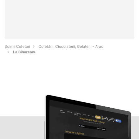
Șoimii Cofetari
Cofetării, Ciocolaterii, Gelaterii - Arad
La Bihoreanu