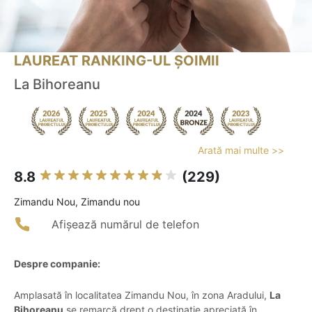
LAUREAT RANKING-UL ȘOIMII
La Bihoreanu
Arată mai multe >>
8.8
(229)
Zimandu Nou, Zimandu nou
Afișează numărul de telefon
Despre companie:
Amplasată în localitatea Zimandu Nou, în zona Aradului,
La
Bihoreanu
se remarcă drept o destinație apreciată în