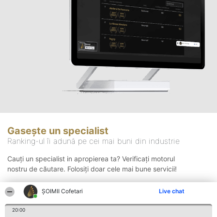
Gasește un specialist
Ranking-ul îi adună pe cei mai buni din industrie
Cauți un specialist in apropierea ta? Verificați motorul
nostru de căutare. Folosiți doar cele mai bune servicii!
ȘOIMII Cofetari
Live chat
Căutare
20:00