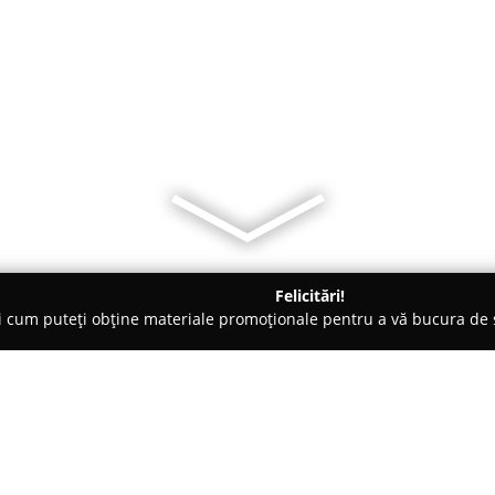
Felicitări!
ți cum puteți obține materiale promoționale pentru a vă bucura d
- Covasna
Kürtős Kalács