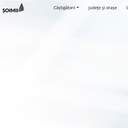
Câștigătorii
Județe și orașe