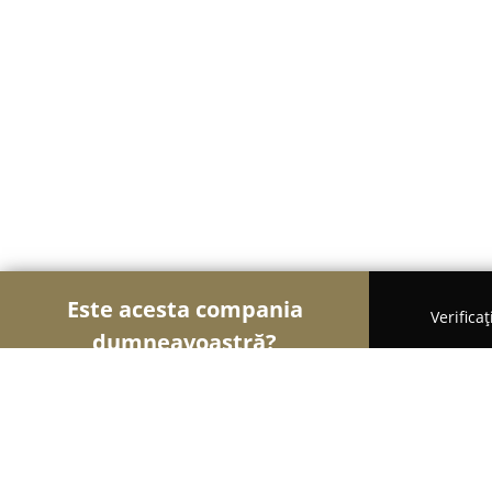
Este acesta compania
Verifica
dumneavoastră?
Șoimii Cofetari
Cofetării, Ciocolaterii, Gelaterii 
Kürtős Kalács