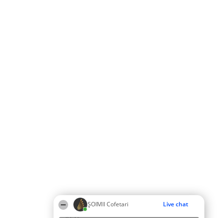
ȘOIMII Cofetari
Live chat
09:33