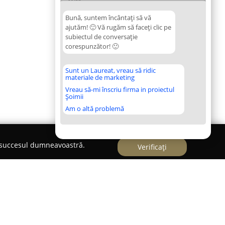
Bună, suntem încântați să vă
ajutăm! 🙂 Vă rugăm să faceți clic pe
subiectul de conversație
corespunzător! 🙂
Sunt un Laureat, vreau să ridic
materiale de marketing
Vreau să-mi înscriu firma in proiectul
Șoimii
Am o altă problemă
e succesul dumneavoastră.
Verificați