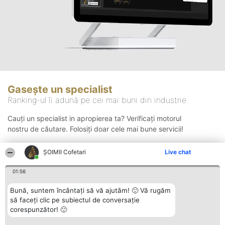
Gasește un specialist
Ranking-ul îi adună pe cei mai buni din industrie
Cauți un specialist in apropierea ta? Verificați motorul
nostru de căutare. Folosiți doar cele mai bune servicii!
ȘOIMII Cofetari
Live chat
Căutare
01:56
Bună, suntem încântați să vă ajutăm! 🙂 Vă rugăm
să faceți clic pe subiectul de conversație
corespunzător! 🙂