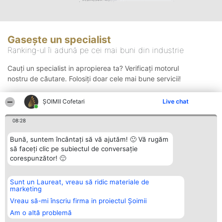
Gasește un specialist
Ranking-ul îi adună pe cei mai buni din industrie
Cauți un specialist in apropierea ta? Verificați motorul
nostru de căutare. Folosiți doar cele mai bune servicii!
ȘOIMII Cofetari
Live chat
Căutare
08:28
Bună, suntem încântați să vă ajutăm! 🙂 Vă rugăm
să faceți clic pe subiectul de conversație
corespunzător! 🙂
Sunt un Laureat, vreau să ridic materiale de
Organizator Ranking
Plebiscyt
Contact
marketing
BRIGHT SOLUTIONS BR SRL
Câștigătorii
Contact
Aleea Timisul De Sus 2 Bl. A30
Lista Tuturor
Vreau să-mi înscriu firma in proiectul Șoimii
Sc. A Et. 4 Ap. 13 Cod 061952
Laureaților
Am o altă problemă
București
Reguli
CUI 36737675
Statut