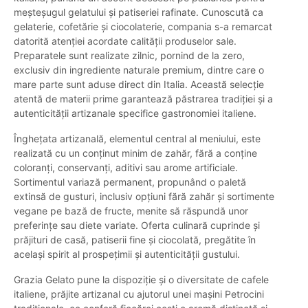
meșteșugul gelatului și patiseriei rafinate. Cunoscută ca
gelaterie, cofetărie și ciocolaterie, compania s-a remarcat
datorită atenției acordate calității produselor sale.
Preparatele sunt realizate zilnic, pornind de la zero,
exclusiv din ingrediente naturale premium, dintre care o
mare parte sunt aduse direct din Italia. Această selecție
atentă de materii prime garantează păstrarea tradiției și a
autenticității artizanale specifice gastronomiei italiene.
Înghețata artizanală, elementul central al meniului, este
realizată cu un conținut minim de zahăr, fără a conține
coloranți, conservanți, aditivi sau arome artificiale.
Sortimentul variază permanent, propunând o paletă
extinsă de gusturi, inclusiv opțiuni fără zahăr și sortimente
vegane pe bază de fructe, menite să răspundă unor
preferințe sau diete variate. Oferta culinară cuprinde și
prăjituri de casă, patiserii fine și ciocolată, pregătite în
același spirit al prospețimii și autenticității gustului.
Grazia Gelato pune la dispoziție și o diversitate de cafele
italiene, prăjite artizanal cu ajutorul unei mașini Petrocini