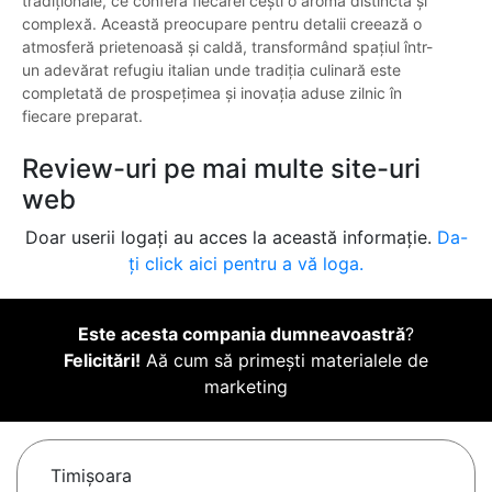
tradiționale, ce conferă fiecărei cești o aromă distinctă și
complexă. Această preocupare pentru detalii creează o
atmosferă prietenoasă și caldă, transformând spațiul într-
un adevărat refugiu italian unde tradiția culinară este
completată de prospețimea și inovația aduse zilnic în
fiecare preparat.
Review-uri pe mai multe site-uri
web
Doar userii logați au acces la această informație.
Da-
ți click aici pentru a vă loga.
Este acesta compania dumneavoastră
?
Felicitări!
Aă cum să primești materialele de
marketing
Timişoara