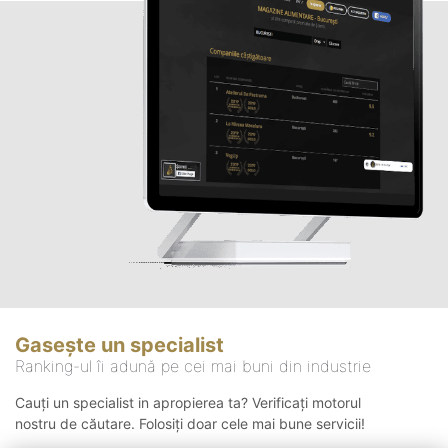
Gasește un specialist
Ranking-ul îi adună pe cei mai buni din industrie
Cauți un specialist in apropierea ta? Verificați motorul
nostru de căutare. Folosiți doar cele mai bune servicii!