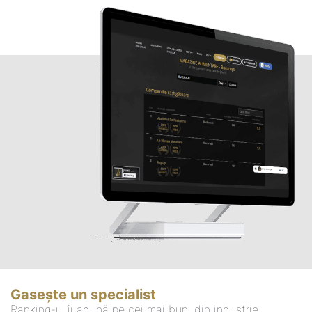
Gasește un specialist
Ranking-ul îi adună pe cei mai buni din industrie