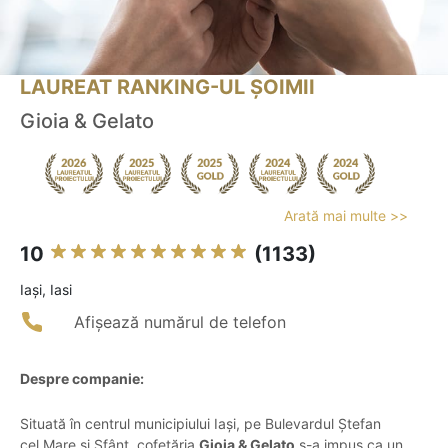
LAUREAT RANKING-UL ȘOIMII
Gioia & Gelato
Arată mai multe >>
10
(1133)
Iaşi, Iasi
Afișează numărul de telefon
Despre companie:
Situată în centrul municipiului Iași, pe Bulevardul Ștefan
cel Mare și Sfânt, cofetăria
Gioia & Gelato
s-a impus ca un