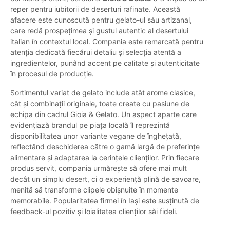
reper pentru iubitorii de deserturi rafinate. Această
afacere este cunoscută pentru gelato-ul său artizanal,
care redă prospețimea și gustul autentic al desertului
italian în contextul local. Compania este remarcată pentru
atenția dedicată fiecărui detaliu și selecția atentă a
ingredientelor, punând accent pe calitate și autenticitate
în procesul de producție.
Sortimentul variat de gelato include atât arome clasice,
cât și combinații originale, toate create cu pasiune de
echipa din cadrul Gioia & Gelato. Un aspect aparte care
evidențiază brandul pe piața locală îl reprezintă
disponibilitatea unor variante vegane de înghețată,
reflectând deschiderea către o gamă largă de preferințe
alimentare și adaptarea la cerințele clienților. Prin fiecare
produs servit, compania urmărește să ofere mai mult
decât un simplu desert, ci o experiență plină de savoare,
menită să transforme clipele obișnuite în momente
memorabile. Popularitatea firmei în Iași este susținută de
feedback-ul pozitiv și loialitatea clienților săi fideli.