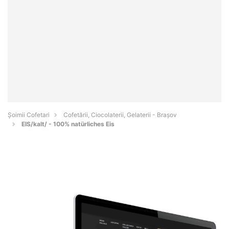
Șoimii Cofetari
Cofetării, Ciocolaterii, Gelaterii - Braşov
EIS/kalt/ - 100% natürliches Eis