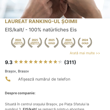
LAUREAT RANKING-UL ȘOIMII
EIS/kalt/ - 100% natürliches Eis
Arată mai multe >>
9.3
(311)
Braşov, Brasov
Afișează numărul de telefon
Despre companie:
Situată în centrul orașului Brașov, pe Piața Sfatului la
numărul 3,
EIS/kalt/
se remarcă printr-o abordare