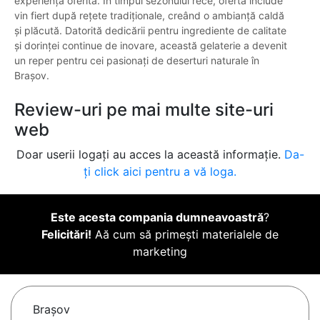
experiența oferită. În timpul sezonului rece, oferta include
vin fiert după rețete tradiționale, creând o ambianță caldă
și plăcută. Datorită dedicării pentru ingrediente de calitate
și dorinței continue de inovare, această gelaterie a devenit
un reper pentru cei pasionați de deserturi naturale în
Brașov.
Review-uri pe mai multe site-uri
web
Doar userii logați au acces la această informație.
Da-
ți click aici pentru a vă loga.
Este acesta compania dumneavoastră
?
Felicitări!
Aă cum să primești materialele de
marketing
Braşov