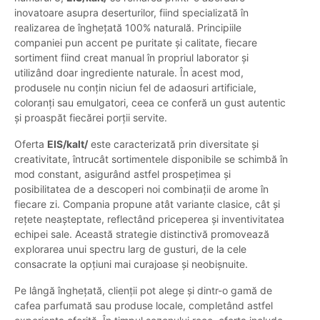
inovatoare asupra deserturilor, fiind specializată în
realizarea de înghețată 100% naturală. Principiile
companiei pun accent pe puritate și calitate, fiecare
sortiment fiind creat manual în propriul laborator și
utilizând doar ingrediente naturale. În acest mod,
produsele nu conțin niciun fel de adaosuri artificiale,
coloranți sau emulgatori, ceea ce conferă un gust autentic
și proaspăt fiecărei porții servite.
Oferta
EIS/kalt/
este caracterizată prin diversitate și
creativitate, întrucât sortimentele disponibile se schimbă în
mod constant, asigurând astfel prospețimea și
posibilitatea de a descoperi noi combinații de arome în
fiecare zi. Compania propune atât variante clasice, cât și
rețete neașteptate, reflectând priceperea și inventivitatea
echipei sale. Această strategie distinctivă promovează
explorarea unui spectru larg de gusturi, de la cele
consacrate la opțiuni mai curajoase și neobișnuite.
Pe lângă înghețată, clienții pot alege și dintr-o gamă de
cafea parfumată sau produse locale, completând astfel