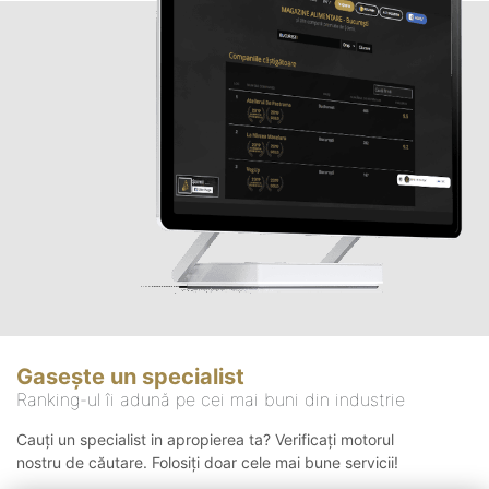
Gasește un specialist
Ranking-ul îi adună pe cei mai buni din industrie
Cauți un specialist in apropierea ta? Verificați motorul
nostru de căutare. Folosiți doar cele mai bune servicii!