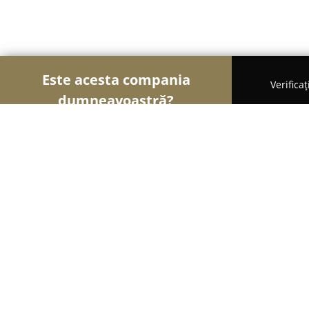
Este acesta compania
Verifica
dumneavoastră?
Șoimii Cofetari
Cofetării, Ciocolaterii, Gelaterii - 
Dulce de Paris
8.8
(11)