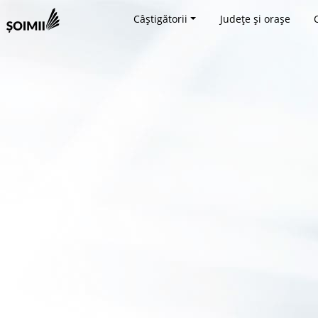
Câștigătorii
Județe și orașe