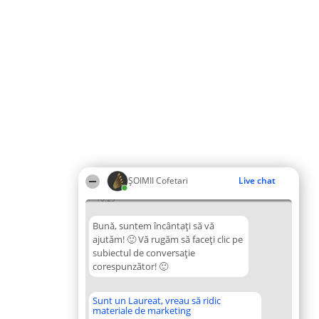
ȘOIMII Cofetari
Live chat
10:29
Bună, suntem încântați să vă
ajutăm! 🙂 Vă rugăm să faceți clic pe
subiectul de conversație
corespunzător! 🙂
Sunt un Laureat, vreau să ridic
materiale de marketing