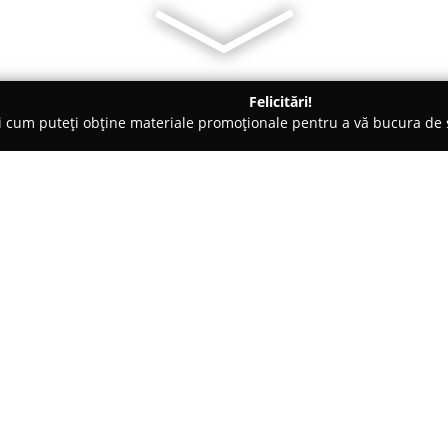
Felicitări!
ți cum puteți obține materiale promoționale pentru a vă bucura d
Iaşi
Dulce de Paris
Despre companie:
Dulce de Paris
, cofetărie locali
tradiția și rafinamentul patise
înființată de o specialistă form
urmărind să aducă în comunitat
Arată mai multe >>
Activitatea sa este centrată pe 
să satisfacă atât gusturile trad