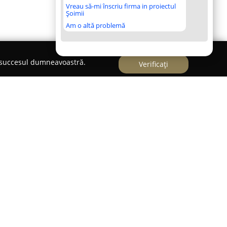
Vreau să-mi înscriu firma in proiectul
Șoimii
Am o altă problemă
e succesul dumneavoastră.
Verificați
zată în județul Iași, cu sediul în Erbiceni, îmbină
riei franceze și românești. Compania a fost
ată în școli de patiserie recunoscute din Paris,
ea natală experiența deserturilor fine.
realizarea unor creații dulci remarcabile, gândite
iționale, cât și pe cele moderne.