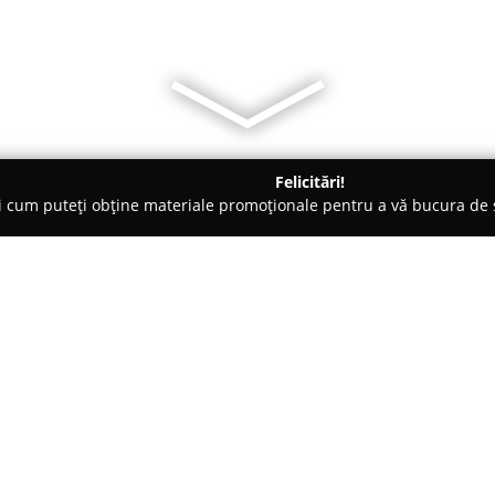
Felicitări!
ți cum puteți obține materiale promoționale pentru a vă bucura d
Ploieşti
D U L C E L L E
Despre companie:
Dulcelle
reprezintă un laborato
ciocolaterie, apreciat pentru at
deserturilor fine. Situat în Co