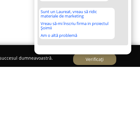
Sunt un Laureat, vreau să ridic
materiale de marketing
Vreau să-mi înscriu firma in proiectul
Șoimii
Am o altă problemă
e succesul dumneavoastră.
Verificați
r contemporan specializat în cofetărie și
enția acordată artei și inovației în universul
muna Bănești, pe Strada Stupini Nr.448c, acest