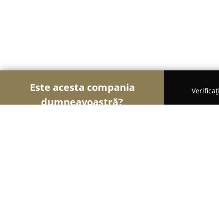
Este acesta compania
Verifica
dumneavoastră?
Șoimii Cofetari
Cofetării, Ciocolaterii, Gelaterii - 
D U L C E L L E