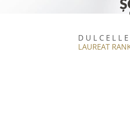
D U L C E L L E
LAUREAT RANK