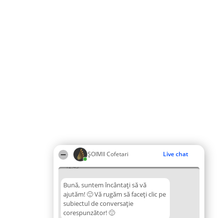
ȘOIMII Cofetari
Live chat
12:43
Bună, suntem încântați să vă
ajutăm! 🙂 Vă rugăm să faceți clic pe
subiectul de conversație
corespunzător! 🙂