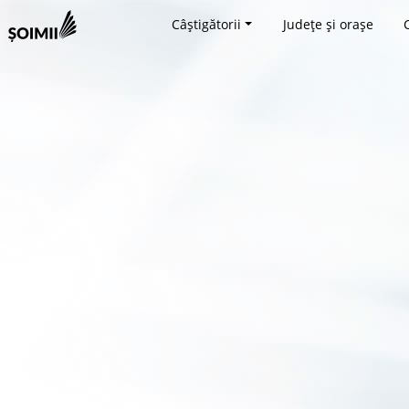
Câștigătorii
Județe și orașe